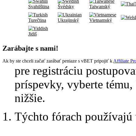
Svahilština
Švédsky
Taiwanský
Turečtina
Ukrajinský
Vietnamský
Jidiš
Zarábajte s nami!
Ak by ste chceli začať zarábať peniaze s vBET pripojiť k
Affiliate P
pre registráciu postupova
príspevky, vyberte tému, 
nižšie.
Týchto fórach používajú