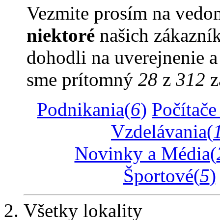
Vezmite prosím na vedom
niektoré
našich zákazník
dohodli na uverejnenie a 
sme prítomný
28
z
312
z
Podnikania(
6
)
Počítače 
Vzdelávania(
Novinky a Média(
Športové(
5
)
Všetky lokality