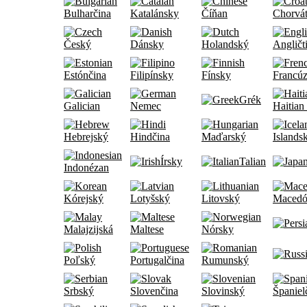
Bulharčina
Katalánsky
Číňan
Chorvá
Český
Dánsky
Holandský
Angličt
Estónčina
Filipínsky
Fínsky
Francúz
Grék
Galician
Nemec
Haitian
Hebrejský
Hindčina
Maďarský
Islands
Írsky
Talian
Indonézan
Kórejský
Lotyšský
Litovský
Macedó
Malajzijská
Maltese
Nórsky
Poľský
Portugalčina
Rumunský
Srbský
Slovenčina
Slovinský
Španiel