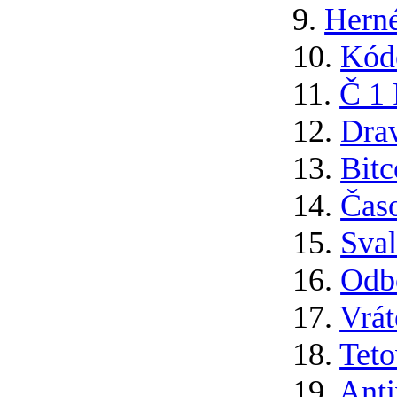
9.
Herné
10.
Kód
11.
Č 1 
12.
Drav
13.
Bitc
14.
Čas
15.
Sval
16.
Odb
17.
Vrát
18.
Teto
19.
Anti