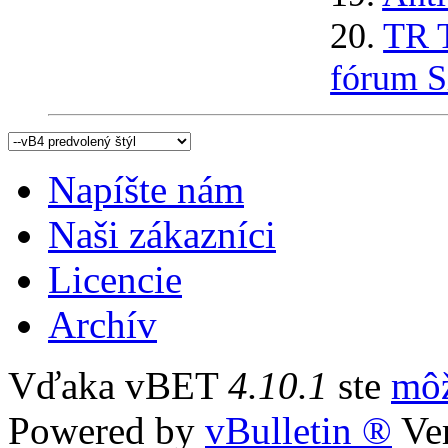
20.
TR T
fórum S
Napíšte nám
Naši zákazníci
Licencie
Archív
Vďaka vBET
4.10.1
ste
môž
Powered by
vBulletin ®
Ver