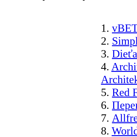
1.
vBET
2.
Simp
3.
Dieťa
4.
Archi
Architek
5.
Red F
6.
Пере
7.
Allfr
8.
Worl