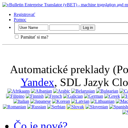
Dôležitý
: Táto
vypnúť súbory c
Registrovať
Pomoc
Pamätať si ma?
Automatické preklady (Po
Yandex
, SDL Jazyk Cl
Čo je nové?