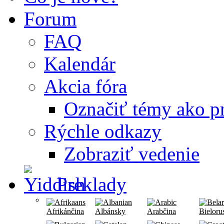
Forum
FAQ
Kalendár
Akcia fóra
Označiť témy ako pr
Rýchle odkazy
Zobraziť vedenie
Preklady
Afrikánčina
Albánsky
Arabčina
Bieloru