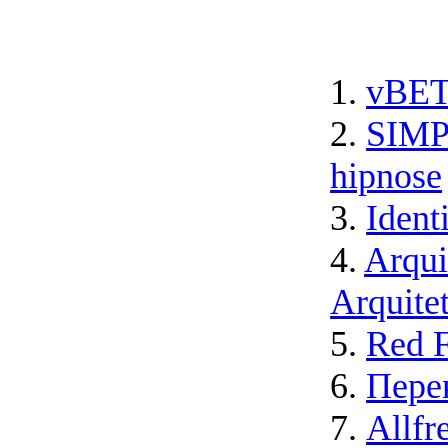
1.
vBET
2.
SIMP
hipnose
3.
Ident
4.
Arqui
Arquite
5.
Red F
6.
Пере
7.
Allfr