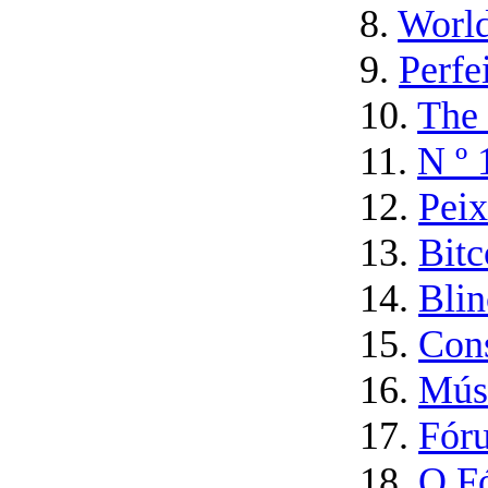
8.
Worl
9.
Perfe
10.
The
11.
N º 
12.
Peix
13.
Bitc
14.
Blin
15.
Con
16.
Músc
17.
Fór
18.
O F