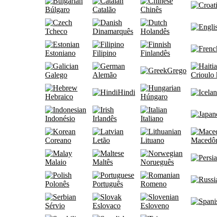
Búlgaro
Catalão
Chinês
Tcheco
Dinamarquês
Holandês
Estoniano
Filipino
Finlandês
Grego
Galego
Alemão
Crioulo 
Hindi
Hebraico
Húngaro
Indonésio
Irlandês
Italiano
Coreano
Letão
Lituano
Macedô
Malaio
Maltês
Norueguês
Polonês
Português
Romeno
Sérvio
Eslovaco
Esloveno