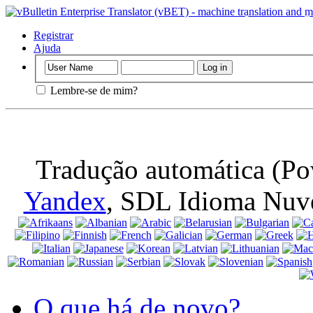
Importante
: E
navegador, sign
Registrar
Ajuda
Lembre-se de mim?
Tradução automática (Po
Yandex
, SDL Idioma Nuv
O que há de novo?