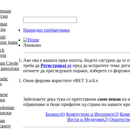
уски
ска
Напредно пребарување
ски јазик
Линкови
ија
Ако ова е вашата прва посета, бидете сигурни да се 
треба да
Регистрирај се
пред да испратите тема: рег
 креолски
почнете да прегледувате пораки, изберете го форумот 
Оние форуми користите vBET 3.x/4.x
д
Забележете дека тука се претставени
само некои
на н
ски
објавување и беше прифатен од страна на нашите вр
онски
Бизнис(
6
)
Компјутери и Интернет(
2
)
Комп
Вести и Медиуми(
2
)
Општество
скиот