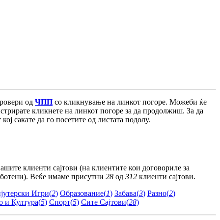
провери од
ЧПП
со кликнување на линкот погоре. Можеби ќе
истрирате кликнете на линкот погоре за да продолжиш. За да
кој сакате да го посетите од листата подолу.
ашите клиенти сајтови (на клиентите кои договориле за
аботени). Веќе имаме присутни
28
од
312
клиенти сајтови.
јутерски Игри(
2
)
Образование(
1
)
Забава(
3
)
Разно(
2
)
 и Култура(
5
)
Спорт(
5
)
Сите Сајтови(
28
)