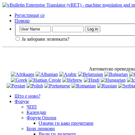
Важно
: Оваа 
дека се соглас
Регистрирај се
Помош
Ја заборави лозинката?
Автоматско преведувањ
Што е ново?
Форум
ЧПП
Календар
Форум Опции
Означи ги како прочитани
Брзи линкови
Види ги лидерите