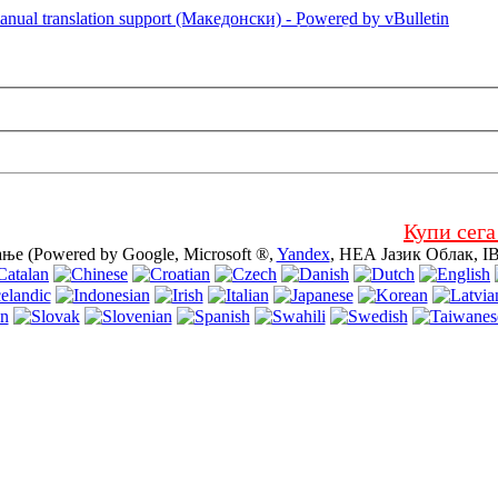
страница е користење на колачиња (cookies). Со користење на ово
увате за негово користење.
Купи сега
е (Powered by Google, Microsoft ®,
Yandex
, НЕА Јазик Облак, I