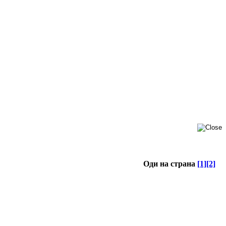
Оди на страна
[1]
[2]