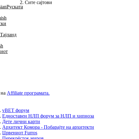
Сите сајтови
Руската
ски
Тајланд
иот
 на
Affiliate програмата.
.
vBET форум
.
Едноставен НЛП форум за НЛП и хипноза
.
Дете лични карти
.
Архитект Комора - Побарајте на архитекти
.
Црвениот Furros
.
Перекрёсток миров