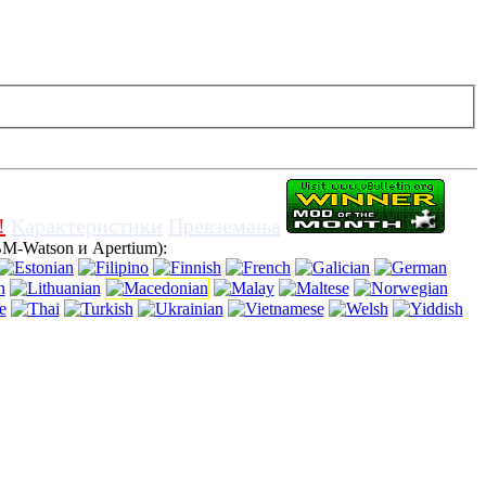
ј веб-сајт без исклучување на колачиња во прелистувачот, значи
!
Карактеристики
Превземања
BM-Watson и Apertium):