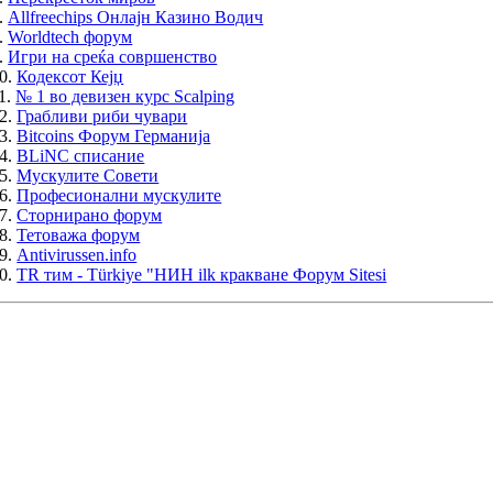
.
Allfreechips Онлајн Казино Водич
.
Worldtech форум
.
Игри на среќа совршенство
0.
Кодексот Кејџ
1.
№ 1 во девизен курс Scalping
2.
Грабливи риби чувари
3.
Bitcoins Форум Германија
4.
BLiNC списание
5.
Мускулите Совети
6.
Професионални мускулите
7.
Сторнирано форум
8.
Тетоважа форум
9.
Antivirussen.info
0.
TR тим - Türkiye "НИН ilk кракване Форум Sitesi