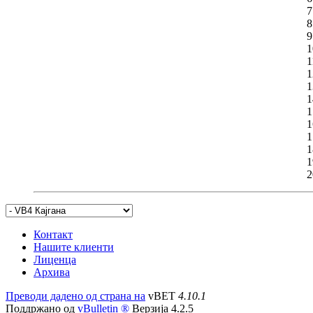
7
8
9
1
1
1
1
1
1
1
1
1
1
2
Контакт
Нашите клиенти
Лиценца
Архива
Преводи дадено од страна на
vBET
4.10.1
Поддржано од
vBulletin ®
Верзија 4.2.5