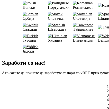
Полски
Португалски
Романскиот
Србија
Словачка
Словенија
Шпан
Свахили
Шведската
Тајванските
Турција
Украина
Виетнамски
Велшк
Јидски
Заработи со нас!
Ако сакате да почнете да заработуваат пари со vBET приклучат
1
2
3
4
5
6