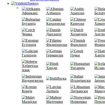
Превод
Африканс
Албанци
Арапски
Белор
Бугарија
Каталонски
Кинески
Хрват
Чешка
Данскиот
Холандија
Англи
Естонија
Филипински
Финскиот
Франц
Галиција
Германски
Грчки
Хаити
Хебрејски
Хинди
Унгарија
Ислан
јазик
Ирска
Индонезиски
Италијански
Јапон
Кореја
Латвија
Литвански
Макед
Малајски
Малтешки
Норвешка
Перси