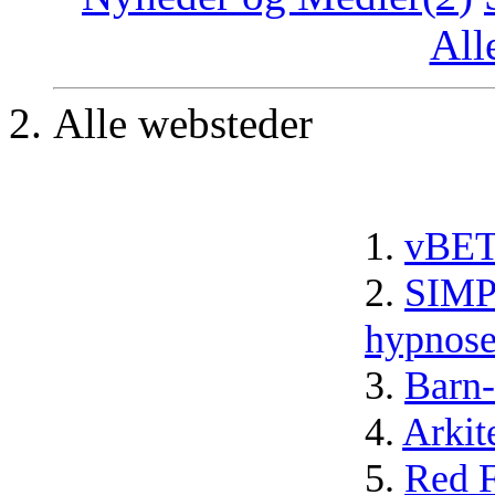
All
Alle websteder
1.
vBET
2.
SIMP
hypnos
3.
Barn-
4.
Arkit
5.
Red F