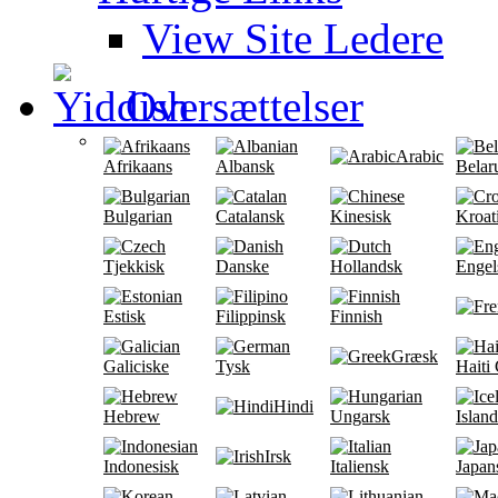
View Site Ledere
Oversættelser
Arabic
Afrikaans
Albansk
Belar
Bulgarian
Catalansk
Kinesisk
Kroat
Tjekkisk
Danske
Hollandsk
Engel
Estisk
Filippinsk
Finnish
Græsk
Galiciske
Tysk
Haiti
Hindi
Hebrew
Ungarsk
Islan
Irsk
Indonesisk
Italiensk
Japan