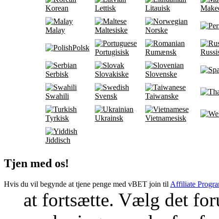
Korean
Lettisk
Litauisk
Make
Malay
Maltesiske
Norske
Polsk
Portugisisk
Rumænsk
Russi
Serbisk
Slovakiske
Slovenske
Swahili
Svensk
Taiwanske
Tyrkisk
Ukrainsk
Vietnamesisk
Jiddisch
Tjen med os!
Hvis du vil begynde at tjene penge med vBET join til
Affiliate Progr
at fortsætte. Vælg det fo