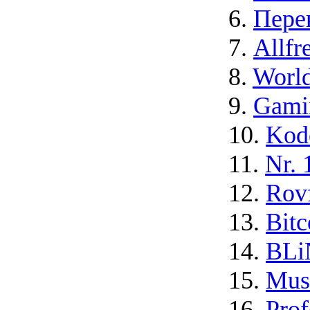
6.
Пере
7.
Allfr
8.
Worl
9.
Gamin
10.
Kod
11.
Nr. 
12.
Rov
13.
Bitc
14.
BLi
15.
Mus
16.
Prof