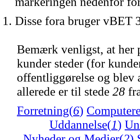
markeringen nedenfor for 
Disse fora bruger vBET 3
Bemærk venligst, at her
kunder steder (for kunder,
offentliggørelse og blev 
allerede er til stede
28
fr
Forretning(
6
)
Computere 
Uddannelse(
1
)
Un
Nyheder og Medier(
2
)