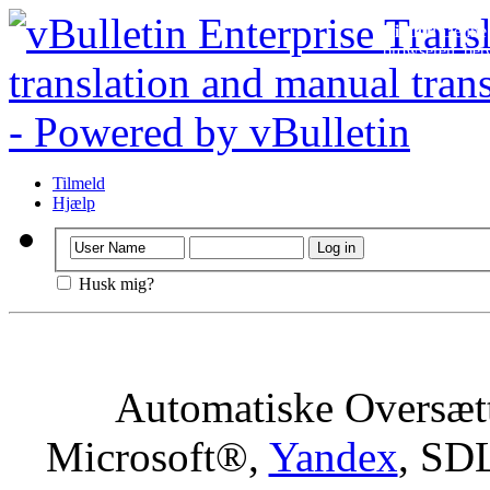
Vigtigt
: Denne 
browseren, betyd
Tilmeld
Hjælp
Husk mig?
Automatiske Oversætt
Microsoft®,
Yandex
, SD