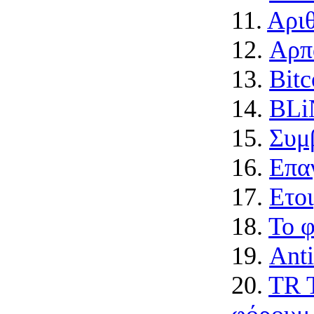
11.
Αριθ
12.
Αρπ
13.
Bit
14.
BLi
15.
Συμ
16.
Επα
17.
Ετο
18.
Το 
19.
Anti
20.
TR T