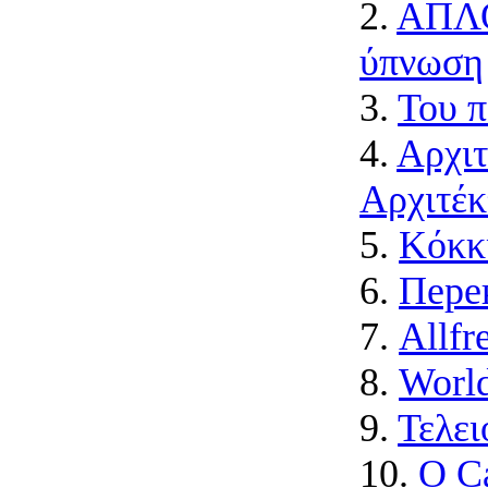
2.
ΑΠΛΟ
ύπνωση
3.
Του π
4.
Αρχιτ
Αρχιτέκ
5.
Κόκκι
6.
Пере
7.
Allfr
8.
Worl
9.
Τελε
10.
Ο C