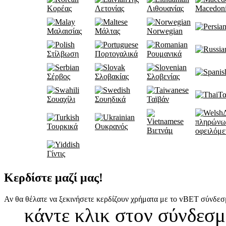
Κορέας
Λετονίας
Λιθουανίας
Macedon
Μαλαισίας
Μάλτας
Norwegian
Στίλβωση
Πορτογαλικά
Ρουμανικά
Σέρβος
Σλοβακίας
Σλοβενίας
Τα
Σουαχίλι
Σουηδικά
Ταϊβάν
πληρώνω
Τουρκικά
Ουκρανός
Βιετνάμ
οφειλόμε
Γίντις
Κερδίστε μαζί μας!
Αν θα θέλατε να ξεκινήσετε κερδίζουν χρήματα με το vBET σύνδεσ
κάντε κλικ στον σύνδεσ