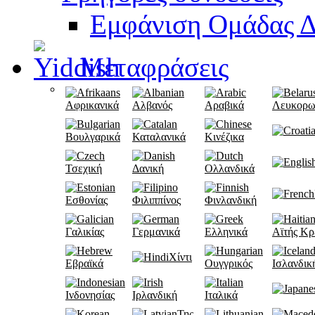
Εμφάνιση Ομάδας Δ
Μεταφράσεις
Αφρικανικά
Αλβανός
Αραβικά
Λευκορω
Βουλγαρικά
Καταλανικά
Κινέζικα
Τσεχική
Δανική
Ολλανδικά
Εσθονίας
Φιλιππίνος
Φινλανδική
Γαλικίας
Γερμανικά
Ελληνικά
Αϊτής Κρ
Χίντι
Εβραϊκά
Ουγγρικός
Ισλανδικ
Ινδονησίας
Ιρλανδική
Ιταλικά
Της