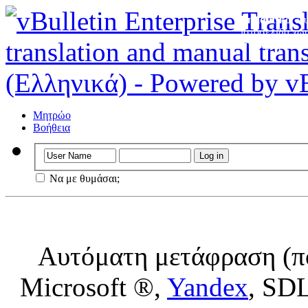
Σημαντικό
: Α
ιστοσελίδα χωρ
τη χρήση του.
Μητρώο
Βοήθεια
Να με θυμάσαι;
Αυτόματη μετάφραση (πο
Microsoft ®,
Yandex
, SD