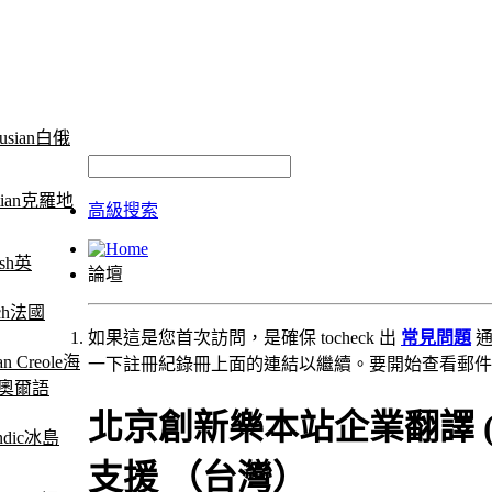
白俄
克羅地
高級搜索
英
論壇
法國
如果這是您首次訪問，是確保 tocheck 出
常見問題
通
海
一下註冊紀錄冊上面的連結以繼續。要開始查看郵件
奧爾語
北京創新樂本站企業翻譯 (
冰島
支援 （台灣）