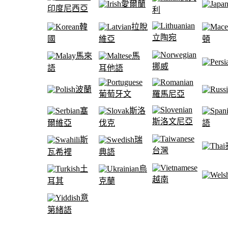
愛爾蘭
印度尼西亞
利
韓
拉脫
立陶宛
國
維亞
頓
馬來
馬
挪威
語
耳他語
波蘭
葡萄牙文
羅馬尼亞
塞
斯洛
斯洛文尼亞
爾維亞
伐克
語
斯
瑞
台灣
瓦希裡
典語
土
烏
越南
耳其
克蘭
意
第緒語