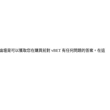
壇是可以獲取您在購買前對 vBET 有任何問題的答案。在這