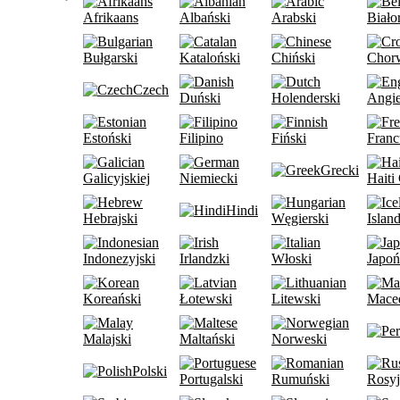
Afrikaans
Albański
Arabski
Biało
Bułgarski
Kataloński
Chiński
Chor
Czech
Duński
Holenderski
Angie
Estoński
Filipino
Fiński
Franc
Grecki
Galicyjskiej
Niemiecki
Haiti
Hindi
Hebrajski
Węgierski
Islan
Indonezyjski
Irlandzki
Włoski
Japoń
Koreański
Łotewski
Litewski
Mace
Malajski
Maltański
Norweski
Polski
Portugalski
Rumuński
Rosyj