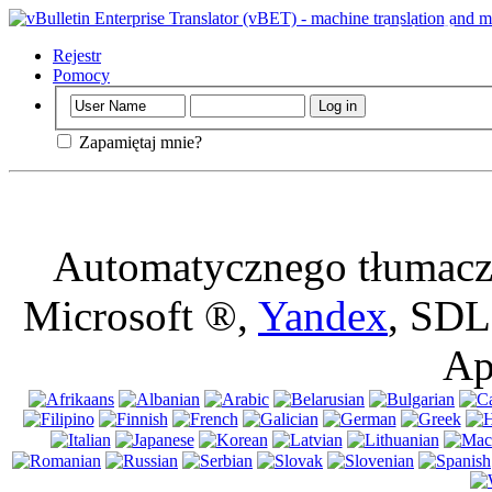
Ważne
: Ta str
wyłączania plik
Rejestr
Pomocy
Zapamiętaj mnie?
Automatycznego tłumacze
Microsoft ®,
Yandex
, SDL
Ap