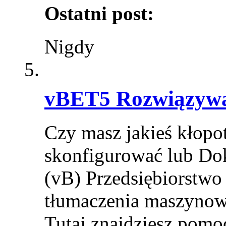
Ostatni post:
Nigdy
vBET5 Rozwiązywa
Czy masz jakieś kłop
skonfigurować lub Do
(vB) Przedsiębiorstwo
tłumaczenia maszynowe
Tutaj znajdziesz pomo