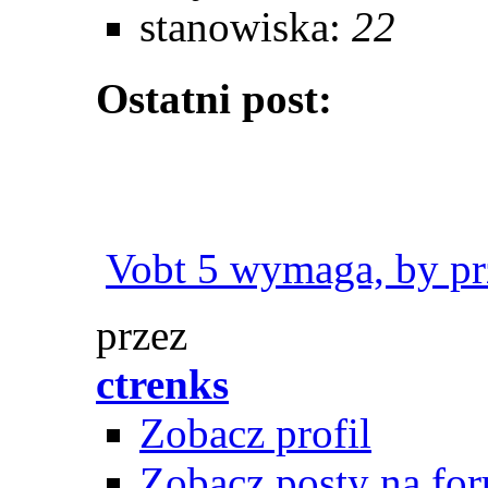
stanowiska:
22
Ostatni post:
Vobt 5 wymaga, by pr
przez
ctrenks
Zobacz profil
Zobacz posty na fo