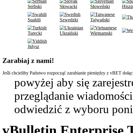
Serbski
Słowacki
Słoweński
Hiszp
Suahili
Szwedzki
Tajwański
Turecki
Ukraiński
Wietnamski
Jidysz
Zarabiaj z nami!
Jeśli chcieliby Państwo rozpocząć zarabianie pieniędzy z vBET dołą
powyżej aby się zarejest
przeglądanie wiadomości,
odwiedzić z wyboru poni
vBulletin Enterprise