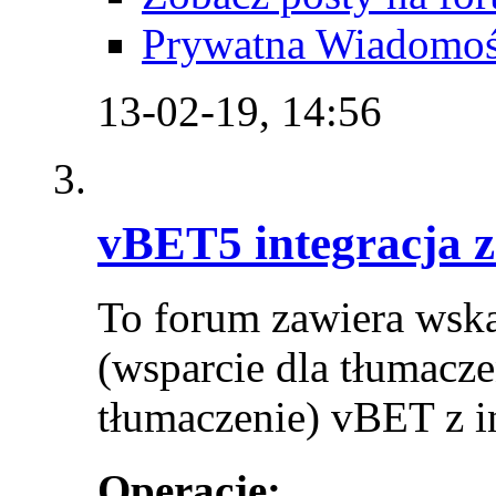
Prywatna Wiadomo
13-02-19,
14:56
vBET5 integracja z
To forum zawiera wska
(wsparcie dla tłumacz
tłumaczenie) vBET z i
Operacje: