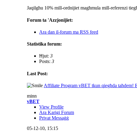
Jaqilgħu 10% mill-ordnijiet magħmula mill-referenzi tieg
Forum ta 'Azzjonijiet:
Ara dan il-forum ma RSS feed
Statistika forum:
Ħjut:
3
Posts:
3
Last Post:
Affiliate Program vBET tkun qiegħda taħdem! 
minn
vBET
View Profile
Ara Karigi Forum
Privat Messaġġ
05-12-10,
15:15