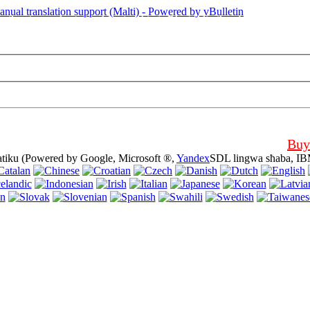
in il-paġna qed tuża cookies (cookies). Bl-użu din il-websajt mingħajr tidw
Buy
atiku (Powered by Google, Microsoft ®,
Yandex
SDL lingwa sħaba, IB