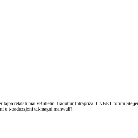
r tajba relatati mal vBulletin Traduttur Intrapriża. Il-vBET forum Stejjer
 u t-traduzzjoni tal-magni manwali?