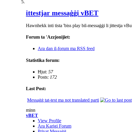
ittestjar messaġġi vBET
Hawnhekk inti tista 'biss play bil-messaġġi li jittestja vB
Forum ta 'Azzjonijiet:
Ara dan il-forum ma RSS feed
Statistika forum:
Ħjut:
57
Posts:
172
Last Post:
Messaġġ tat-test ma not translated parti
minn
vBET
View Profile
Ara Karigi Forum
Privat Messaġġ