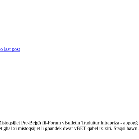
 Mistoqsijiet Pre-Bejgħ fil-Forum vBulletin Traduttur Intrapriża - appoġġ
iet għal xi mistoqsijiet li għandek dwar vBET qabel ix-xiri. Staqsi hawn.