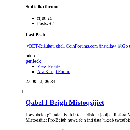
Statistika forum:
Ħjut:
16
Posts:
47
Last Post:
vBET-Riżultati għall CoinForums.com jinstallaw
minn
penlock
View Profile
Ara Karigi Forum
27-09-13,
06:33
Qabel l-Bejgħ Mistoqsijiet
Hawnhekk għandek issib lista ta 'diskussjonijiet fil-fora
Mistoqsijiet Pre-Bejgħ huwa fejn inti tista 'tikseb tweġib