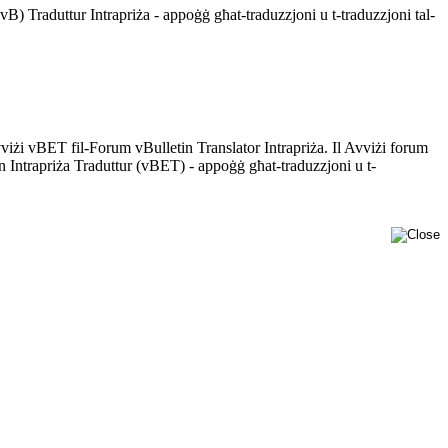
B) Traduttur Intrapriża - appoġġ għat-traduzzjoni u t-traduzzjoni tal-
vviżi vBET fil-Forum vBulletin Translator Intrapriża. Il Avviżi forum
in Intrapriża Traduttur (vBET) - appoġġ għat-traduzzjoni u t-