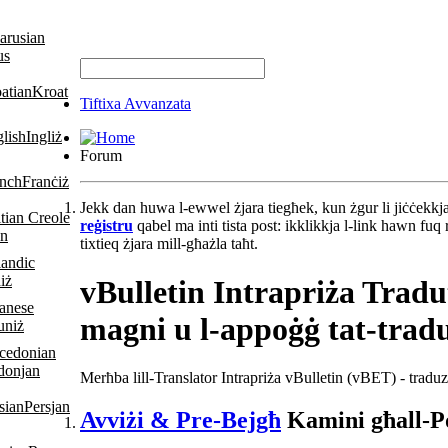
us
Kroat
Tiftixa Avvanzata
Ingliż
Forum
Franċiż
Jekk dan huwa l-ewwel żjara tiegħek, kun żgur li jiċċekkj
reġistru
qabel ma inti tista post: ikklikkja l-link hawn fuq 
an
tixtieq żjara mill-għażla taħt.
iż
vBulletin Intrapriża Tradu
magni u l-appoġġ tat-trad
uniż
donjan
Merħba lill-Translator Intrapriża vBulletin (vBET) - tradu
Persjan
Avviżi & Pre-Bejgħ
Kamini għall-Po