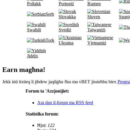
Pollakk
Portugiż
Rumen
Serb
Slovakka
Sloven
Spanj
Swaħili
Svediż
Tajwaniżi
Tork
Ukraina
Vjetnamiż
Jiddix
Earn magħna!
Jekk inti tixtieq li jibdew jaqilgħu flus ma vBET jissieħbu biex
Progra
Forum ta 'Azzjonijiet:
Ara dan il-forum ma RSS feed
Statistika forum:
Ħjut:
122