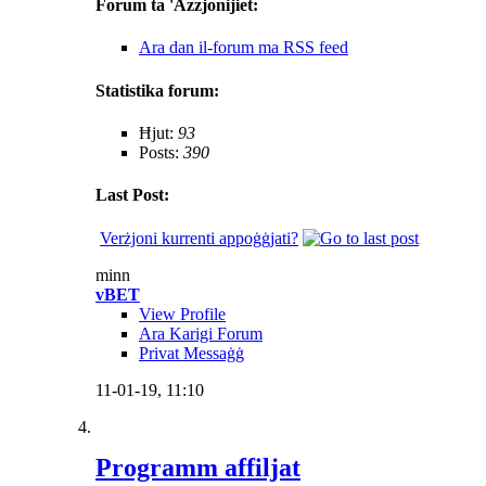
Forum ta 'Azzjonijiet:
Ara dan il-forum ma RSS feed
Statistika forum:
Ħjut:
93
Posts:
390
Last Post:
Verżjoni kurrenti appoġġjati?
minn
vBET
View Profile
Ara Karigi Forum
Privat Messaġġ
11-01-19,
11:10
Programm affiljat