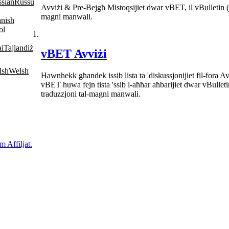
Russu
Avviżi & Pre-Bejgħ Mistoqsijiet dwar vBET, il vBulletin (v
magni manwali.
ol
Tajlandiż
vBET Avviżi
Welsh
Hawnhekk għandek issib lista ta 'diskussjonijiet fil-fora A
vBET huwa fejn tista 'ssib l-aħħar aħbarijiet dwar vBullet
traduzzjoni tal-magni manwali.
m Affiljat.