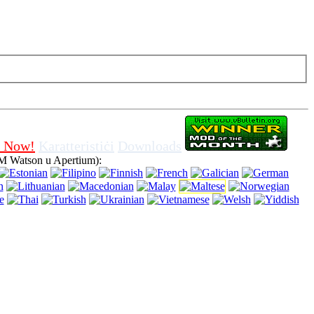
ir off cookies fil-browser, ifisser li inti taqbel għall-użu tiegħu.
 Now!
Karatteristiċi
Downloads
M Watson u Apertium):