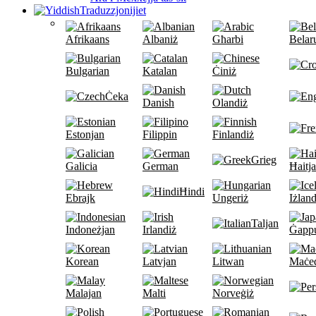
Traduzzjonijiet
Afrikaans
Albaniż
Għarbi
Belar
Bulgarian
Katalan
Ċiniż
Ċeka
Danish
Olandiż
Estonjan
Filippin
Finlandiż
Grieg
Galicia
German
Ħaitj
Ħindi
Ebrajk
Ungeriż
Iżland
Taljan
Indoneżjan
Irlandiż
Ġapp
Korean
Latvjan
Litwan
Maċe
Malajan
Malti
Norveġiż