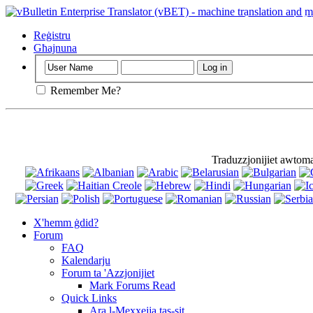
Importanti
: D
Reġistru
Għajnuna
Remember Me?
Traduzzjonijiet awtom
X'hemm ġdid?
Forum
FAQ
Kalendarju
Forum ta 'Azzjonijiet
Mark Forums Read
Quick Links
Ara l-Mexxejja tas-sit