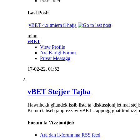
Posts:
624
Last Post:
vBET 4.x tmiem il-ħajja
minn
vBET
View Profile
Ara Karigi Forum
Privat Messaġġ
17-02-22,
01:52
vBET Stejjer Tajba
Hawnhekk għandek issib lista ta 'diskussjonijiet mal stejje
Kemm taħseb japprezzaw vBET - appoġġ għat-traduzzjoni
Forum ta 'Azzjonijiet:
Ara dan il-forum ma RSS feed