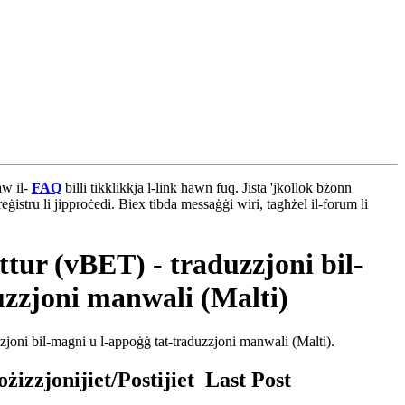
aw il-
FAQ
billi tikklikkja l-link hawn fuq. Jista 'jkollok bżonn
reġistru li jipproċedi. Biex tibda messaġġi wiri, tagħżel il-forum li
ttur (vBET) - traduzzjoni bil-
uzzjoni manwali (Malti)
zzjoni bil-magni u l-appoġġ tat-traduzzjoni manwali (Malti).
żizzjonijiet/Postijiet
Last Post