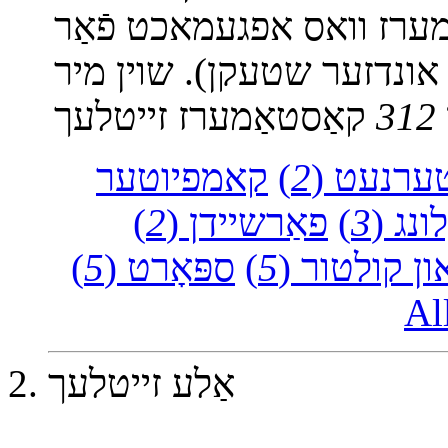
מערז וואס אפגעמאכט פֿאַר
 אונדזער שטעקן). שוין מיר
312
טערנעט (
2
)
קאמפיוטער
לונג (
3
)
פאַרשיידן (
2
)
ן קולטור (
5
)
ספּאָרט (
5
)
All
אַלע זייטלעך