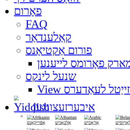
פאָרום
FAQ
קאַלענדאַר
פורום אַקטיאָנס
ארק פאָרומס לייענען
שנעל לינקס
ועבזייַטל לעאַדערס
איבערזעצונגען
אָרוסיש
אַראַביש
אַלבאַניש
אַפֿריקאַנס