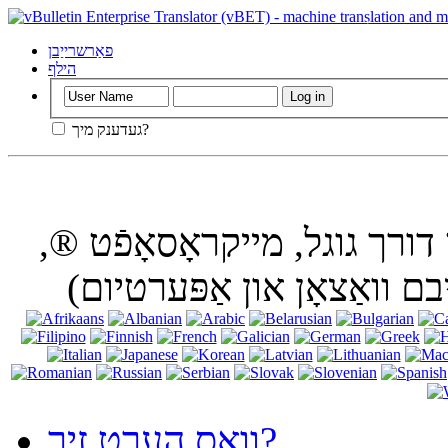
ניצן דעם וועבזייַטל אָן אויסגעדרייט אַוועק קיכלעך אין
פאַרשרייַבן
הילף
געדענק מיך?
דורך גוגל, מייקראָסאָפֿט ®,
וואָס הערט זיך?