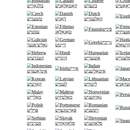
אָאַטיש
כינעזיש
קאַטאַלאַניש
בולגאַריש
האָלענדיש
דאַניש
טשעכיש
פֿיניש
נצויזיש
טאַגאַלאָג
עסטיש
גריכיש
קרעאָלע
דייַטש
גאליציאנער
לענדיש
אונגעריש
הינדיש
העברעיש
איריש
איטאַליעניש
אינדאָנעזיש
עדאָניש
ליטוויש
לעטיש
קאָרעיִש
נאָרוועגיש
מאלטיזיש
מאַלייַיש
רומעניש
פּאָרטוגעזיש
פּויליש
סלאוועניש
סלאָוואַקיש
סערביש