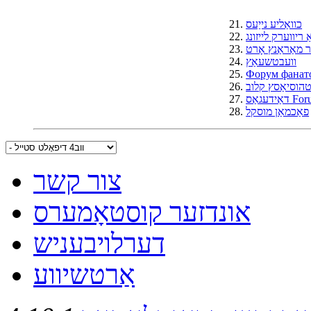
כוואַליע נייַעס
21.
 ריווערק לייזונג
22.
 מאַראַנץ אָרט
23.
וועבטשעאַץ
24.
25.
Форум фанат
הוסיאַסץ קלוב
26.
גאַס Forum
27.
פאַכמאַן מוסקל
28.
צור קשר
אונדזער קוסטאָמערס
דערלויבעניש
אַרטשיווע