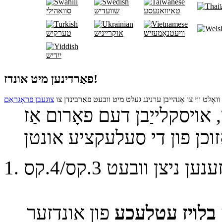
טאַיוואַנעסע
שוועדיש
סוואַהילי
וויעטנאַמעזיש
אוקרייניש
טערקיש
ייִדיש
פאַרדינען מיט אונדז!
וואָלט ווי צו אָנהייבן ערנינג געלט מיט וובעט פאַרבינדן צו
ן, אויסקלייַבן דעם פאָרום אַז
 ניצן וובעט 3.קס/4.קס
בלויז עטלעכע
פון אונדזער