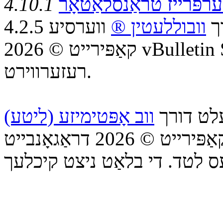
רפּרייז טראַנסלאַטאָר
4.10.1
רך
וובוללעטין ®
ווערסיע 4.2.5
קאַפּירייט © 2026 vBulletin Solutions Inc. אַלע רעכטן
רעזערווירט.
עלט דורך
ווב אָפּטימיזע (ליטע)
קאַפּירייט © 2026 דראַגאָנבייט