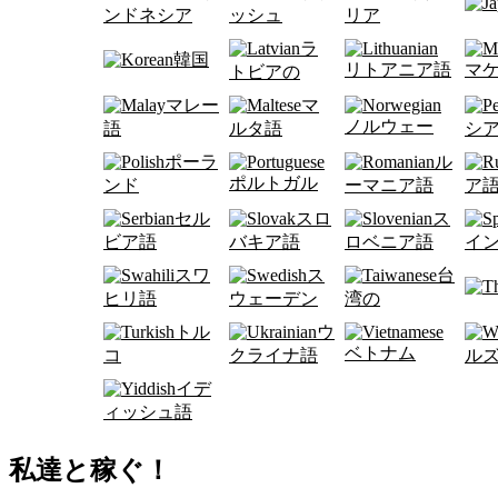
ンドネシア
ッシュ
リア
ラ
韓国
リトアニア語
マ
トビアの
マレー
マ
ノルウェー
語
ルタ語
シ
ポーラ
ル
ポルトガル
ンド
ーマニア語
ア
セル
スロ
ス
ビア語
バキア語
ロベニア語
イ
スワ
ス
台
ヒリ語
ウェーデン
湾の
トル
ウ
ベトナム
コ
クライナ語
ル
イデ
ィッシュ語
私達と稼ぐ！