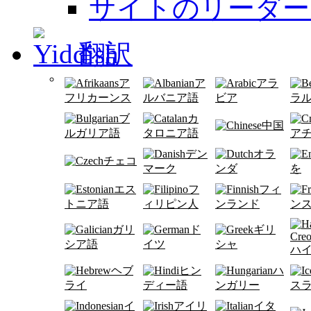
サイトのリーダー
翻訳
ア
ア
アラ
フリカーンス
ルバニア語
ビア
ラ
ブ
カ
中国
ルガリア語
タロニア語
ア
デン
オラ
チェコ
マーク
ンダ
を
エス
フ
フィ
トニア語
ィリピン人
ンランド
ン
ガリ
ド
ギリ
シア語
イツ
シャ
ハ
ヘブ
ヒン
ハ
ライ
ディー語
ンガリー
ス
イ
アイリ
イタ