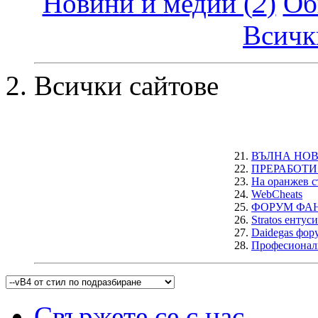
Новини и медии (
2
)
Об
Всичк
Всички сайтове
21.
ВЪЛНА НО
22.
ПРЕРАБОТИ
23.
На оранжев с
24.
WebCheats
25.
ФОРУМ ФА
26.
Stratos ентус
27.
Daidegas фор
28.
Професионал
Свържете се с нас