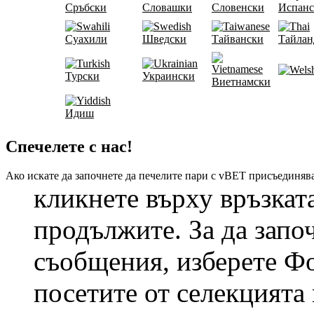
Сръбски
Словашки
Словенски
Испанс
Суахили
Шведски
Тайвански
Тайлан
Турски
Украински
Виетнамски
Идиш
Спечелете с нас!
Ако искате да започнете да печелите пари с vBET присъединя
кликнете върху връзката
продължите. За да запо
съобщения, изберете Фо
посетите от селекцията 