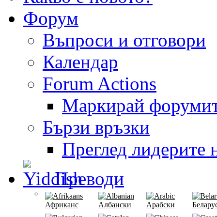
Форум
Въпроси и отговори
Календар
Forum Actions
Маркирай форумит
Бързи връзки
Преглед лидерите н
Преводи
Африканс
Албански
Арабски
Белару