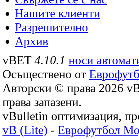
Нашите клиенти
Разрешително
Архив
vBET
4.10.1
носи автомат
Осъществено от
Еврофутб
Авторски © права 2026 vBu
права запазени.
vBulletin оптимизация, п
vB (Lite)
-
Еврофутбол Мо