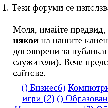
Тези форуми се използв
Моля, имайте предвид, 
някои
на нашите клиент
договорени за публикац
служители). Вече пред
сайтове.
() Бизнес
6
)
Компютри
игри (
2
)
() Образова