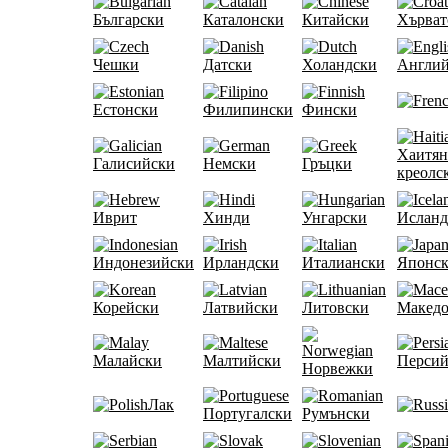
Български
Каталонски
Китайски
Хърват
Чешки
Датски
Холандски
Англий
Естонски
Филипински
Фински
Хаитян
Галисийски
Немски
Гръцки
креолс
Иврит
Хинди
Унгарски
Исланд
Индонезийски
Ирландски
Италиански
Японс
Корейски
Латвийски
Литовски
Македо
Малайски
Малтийски
Персий
Норвежки
Лак
Португалски
Румънски