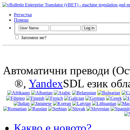
Важно
: Тази 
изключване бис
Регистър
Помощ
Запомни ме?
Автоматични преводи (Осъ
®,
Yandex
SDL език обл
Какво е новото?