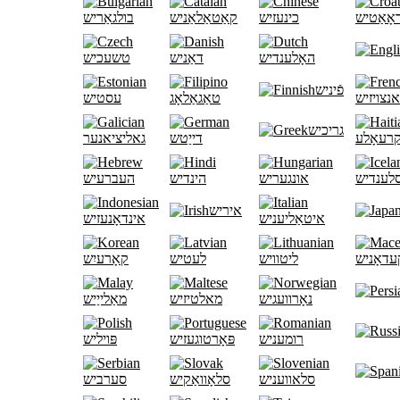
אָאַטיש
כינעזיש
קאַטאַלאַניש
בולגאַריש
האָלענדיש
דאַניש
טשעכיש
פֿיניש
נצויזיש
טאַגאַלאָג
עסטיש
גריכיש
קרעאָלע
דייַטש
גאליציאנער
לענדיש
אונגעריש
הינדיש
העברעיש
איריש
איטאַליעניש
אינדאָנעזיש
עדאָניש
ליטוויש
לעטיש
קאָרעיִש
נאָרוועגיש
מאלטיזיש
מאַלייַיש
רומעניש
פּאָרטוגעזיש
פּויליש
סלאוועניש
סלאָוואַקיש
סערביש