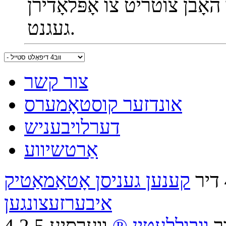
האָבן צוטריט צו אָפּלאָדירן
געגנט.
צור קשר
אונדזער קוסטאָמערס
דערלויבעניש
אַרטשיווע
דיר
קענען געניסן אָטאַמאַטיק
איבערזעצונגען
רך
וובוללעטין ®
ווערסיע 4.2.5