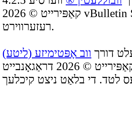
קאַפּירייט © 2026 vBulletin Solutions Inc. אַלע רעכטן
רעזערווירט.
עלט דורך
ווב אָפּטימיזע (ליטע)
קאַפּירייט © 2026 דראַגאָנבייט