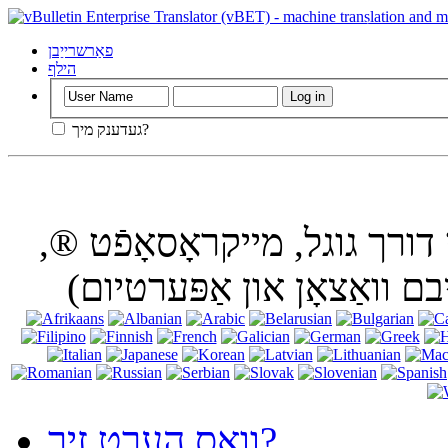
ניצן דעם וועבזייַטל אָן אויסגעדרייט אַוועק קיכלעך אין
פאַרשרייַבן
הילף
געדענק מיך?
דורך גוגל, מייקראָסאָפֿט ®,
וואָס הערט זיך?