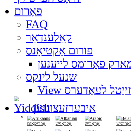
פאָרום
FAQ
קאַלענדאַר
פורום אַקטיאָנס
ארק פאָרומס לייענען
שנעל לינקס
ועבזייַטל לעאַדערס
איבערזעצונגען
אָרוסיש
אַראַביש
אַלבאַניש
אַפֿריקאַנס