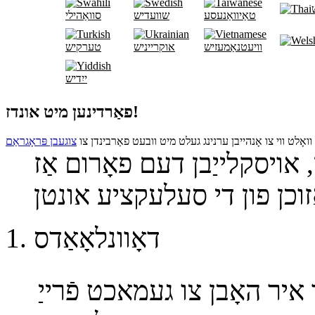
טאַיוואַנעסע
שוועדיש
סוואַהילי
וויעטנאַמעזיש
אוקרייניש
טערקיש
ייִדיש
פאַרדינען מיט אונדז!
וואָלט ווי צו אָנהייבן ערנינג געלט מיט וובעט פאַרבינדן צו
ן, אויסקלייַבן דעם פאָרום אַז
דאָוונלאָאַדס
ר האָבן צו געמאכט פֿרייַ