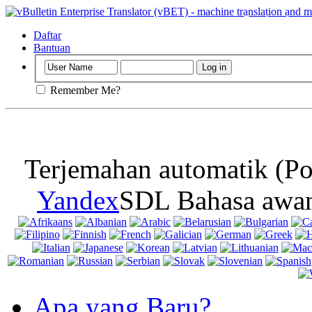
Penting
: Lama
mematikan cook
Daftar
Bantuan
Remember Me?
Terjemahan automatik (Po
Yandex
SDL Bahasa awan
Apa yang Baru?