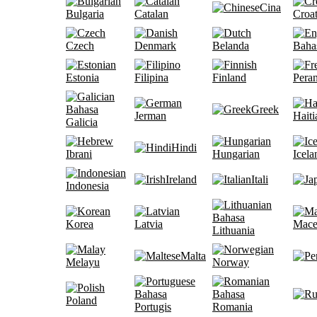
Cina
Bulgaria
Catalan
Croat
Czech
Denmark
Belanda
Bahas
Estonia
Filipina
Finland
Peran
Bahasa
Greek
Jerman
Haiti
Galicia
Hindi
Ibrani
Hungarian
Icela
Ireland
Itali
Indonesia
Bahasa
Korea
Latvia
Mace
Lithuania
Malta
Melayu
Norway
Bahasa
Bahasa
Poland
Portugis
Romania