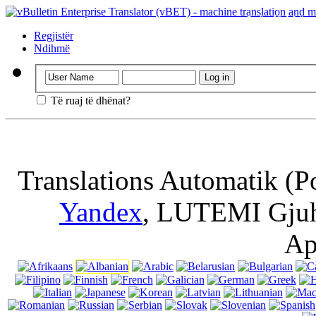
I rëndësishëm
pa turning off c
Regjistër
Ndihmë
Të ruaj të dhënat?
Translations Automatik (P
Yandex
, LUTEMI Gjuh
Ap