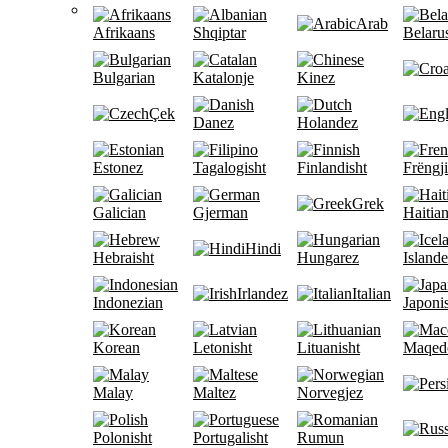
Arab
Afrikaans
Shqiptar
Belaru
Bulgarian
Katalonje
Kinez
Çek
Danez
Holandez
Estonez
Tagalogisht
Finlandisht
Frëngji
Grek
Galician
Gjerman
Haitia
Hindi
Hebraisht
Hungarez
Island
Irlandez
Italian
Indonezian
Japoni
Korean
Letonisht
Lituanisht
Maqed
Malay
Maltez
Norvegjez
Polonisht
Portugalisht
Rumun