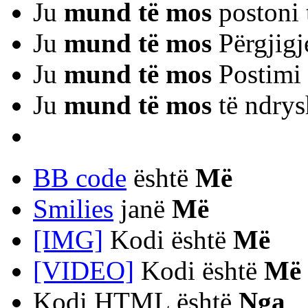
Ju
mund të mos
postoni 
Ju
mund të mos
Përgjigj
Ju
mund të mos
Postimi 
Ju
mund të mos
të ndrys
BB code
është
Më
Smilies
janë
Më
[IMG]
Kodi është
Më
[VIDEO]
Kodi është
Më
Kodi HTML është
Nga