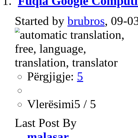
Fuqia Google Computin
Started by
brubros
, 09-0
Përgjigje:
5
Vlerësimi5 / 5
Last Post By
malasar