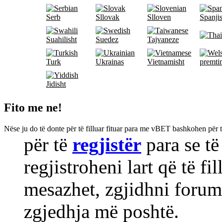
Serb
Sllovak
Slloven
Spanji
Suahilisht
Suedez
Tajvaneze
Turk
Ukrainas
Vietnamisht
premti
Jidisht
Fito me ne!
Nëse ju do të donte për të filluar fituar para me vBET bashkohen për 
për të
regjistër
para se të
regjistroheni lart që të fil
mesazhet, zgjidhni forumi
zgjedhja më poshtë.