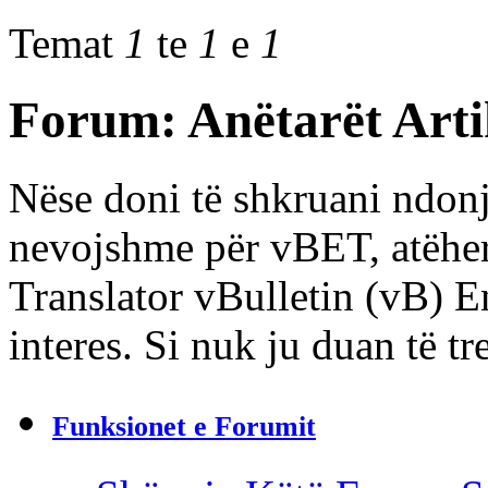
Temat
1
te
1
e
1
Forum:
Anëtarët Art
Nëse doni të shkruani ndonjë
nevojshme për vBET, atëherë
Translator vBulletin (vB) E
interes. Si nuk ju duan të tr
Funksionet e Forumit