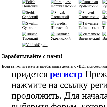
Польский
Португальский
Румынский
Ру
Сербский
Словацкий
Словенский
Ис
Суахили
Шведский
Тайваньская
Та
Турецкий
Украинский
Вьетнамский
Ва
Идиш
Зарабатывайте с нами!
Если вы хотите начать зарабатывать деньги с vBET присоедини
придется
регистр
Прежд
нажмите на ссылку реги
продолжить. Для начал
выберите форум, которы