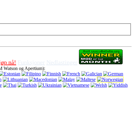
 cookies i nettleseren, betyr at du er enig for å bruke det.
jøp nå!
Funksjoner
Nedlastinger
M Watson og Apertium):