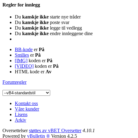
Regler for innlegg
Du
kanskje ikke
starte nye tråder
Du
kanskje ikke
poste svar
Du
kanskje ikke
legge til vedlegg
Du
kanskje ikke
endre innleggene dine
BB-kode
er
På
Smilies
er
På
[IMG]
koden er
På
[VIDEO]
koden er
På
HTML kode er
Av
Forumregler
Kontakt oss
Våre kunder
Lisens
Arkiv
Oversettelser
støttes av vBET Oversetter
4.10.1
Powered by
vBulletin ®
Versjon 4.2.5