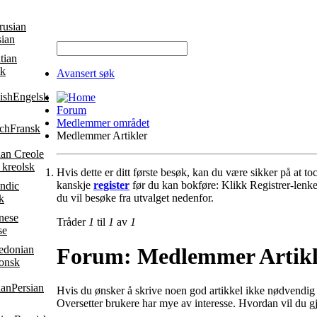
sian
sk
Avansert søk
Engelsk
Forum
Medlemmer området
Fransk
Medlemmer Artikler
 kreolsk
Hvis dette er ditt første besøk, kan du være sikker på at t
kanskje
register
før du kan bokføre: Klikk Registrer-lenke
du vil besøke fra utvalget nedenfor.
k
Tråder
1
til
1
av
1
se
Forum:
Medlemmer Artikl
onsk
Persian
Hvis du ønsker å skrive noen god artikkel ikke nødvendig 
Oversetter brukere har mye av interesse. Hvordan vil du gj