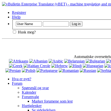
Viktig
: Denne s
Registrer
Hjelp
Husk meg?
Automatiske oversettels
Hva er nytt?
Forum
Spørsmål og svar
Kalender
Forumvalg
Marker forumene som lest
Hurtiglenker
Se sideledelsen