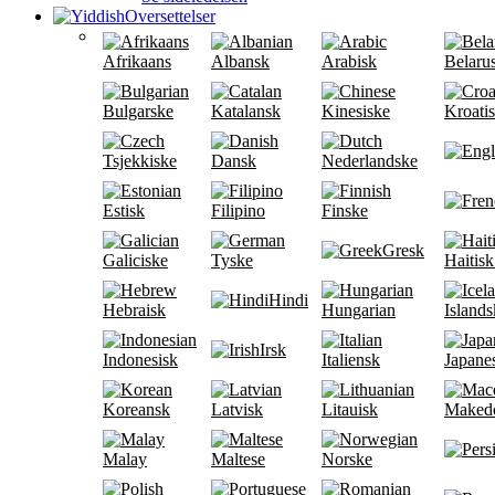
Oversettelser
Afrikaans
Albansk
Arabisk
Belaru
Bulgarske
Katalansk
Kinesiske
Kroati
Tsjekkiske
Dansk
Nederlandske
Estisk
Filipino
Finske
Gresk
Galiciske
Tyske
Haitisk
Hindi
Hebraisk
Hungarian
Islands
Irsk
Indonesisk
Italiensk
Japane
Koreansk
Latvisk
Litauisk
Maked
Malay
Maltese
Norske