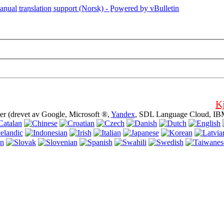
iden bruker cookies (cookies). Ved hjelp av dette nettstedet uten å slå av
K
er (drevet av Google, Microsoft ®,
Yandex
, SDL Language Cloud, IB