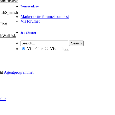
Russisk
Forumverktøy
Spanish
Marker dette forumet som lest
Vis forumet
Thai
Søk i Forum
Walisisk
Vis tråder
Vis innlegg
til
Agentprogrammet.