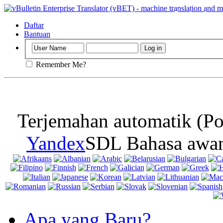
Penting
: Lama
mematikan cook
Daftar
Bantuan
Remember Me?
Terjemahan automatik (Po
Yandex
SDL Bahasa awan
Apa yang Baru?