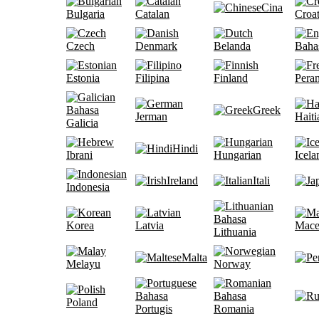
Cina
Bulgaria
Catalan
Croat
Czech
Denmark
Belanda
Bahas
Estonia
Filipina
Finland
Peran
Bahasa
Greek
Jerman
Haiti
Galicia
Hindi
Ibrani
Hungarian
Icela
Ireland
Itali
Indonesia
Bahasa
Korea
Latvia
Mace
Lithuania
Malta
Melayu
Norway
Bahasa
Bahasa
Poland
Portugis
Romania