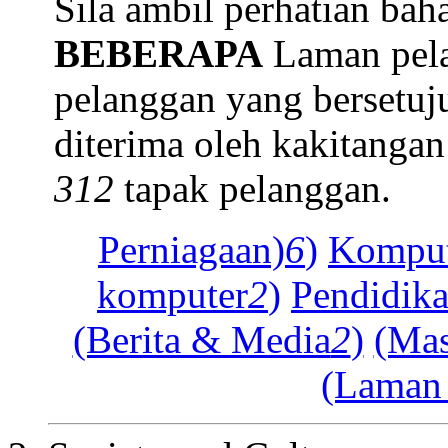
Sila ambil perhatian bah
BEBERAPA
Laman pela
pelanggan yang bersetuju
diterima oleh kakitanga
312
tapak pelanggan.
Perniagaan)
6
)
Kompute
komputer
2
)
Pendidika
(Berita & Media
2
)
(Mas
(Laman