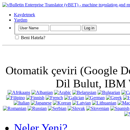
Önemli
: Bu sa
kullanarak, bun
Kaydetmek
Yardım
Beni Hatırla?
Otomatik çeviri (Google D
Dil Bulut, IBM 
Neler Yeni?