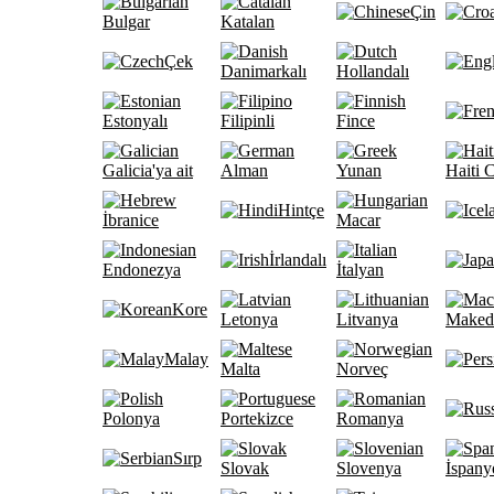
Çin
Bulgar
Katalan
Çek
Danimarkalı
Hollandalı
Estonyalı
Filipinli
Fince
Galicia'ya ait
Alman
Yunan
Haiti 
Hintçe
İbranice
Macar
İrlandalı
Endonezya
İtalyan
Kore
Letonya
Litvanya
Maked
Malay
Malta
Norveç
Polonya
Portekizce
Romanya
Sırp
Slovak
Slovenya
İspany