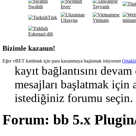
Swahili
İsveç
Tayvanlı
Türk
Ukrayna
Vietnam
tutma
Eskenazi dili
Bizimle kazanın!
Eğer vBET katılmak için para kazanmaya başlamak istiyorum
Ortaklı
kayıt bağlantısını devam
mesajları başlatmak için
istediğiniz forumu seçin.
Forum:
bb 5.x Plugi