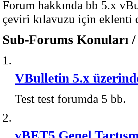
Forum hakkında bb 5.x vBull
çeviri kılavuzu için eklenti d
Sub-Forums
Konuları 
VBulletin 5.x üzer
Test test forumda 5 bb.
vBET5 Genel Tartışm