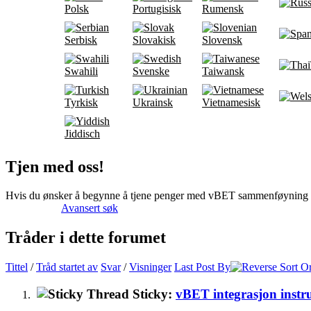
Polsk
Portugisisk
Rumensk
Serbisk
Slovakisk
Slovensk
Swahili
Svenske
Taiwansk
Tyrkisk
Ukrainsk
Vietnamesisk
Jiddisch
Tjen med oss!
Hvis du ønsker å begynne å tjene penger med vBET sammenføyning 
Avansert søk
Tråder i dette forumet
Tittel
/
Tråd startet av
Svar
/
Visninger
Last Post By
Sticky:
vBET integrasjon instr