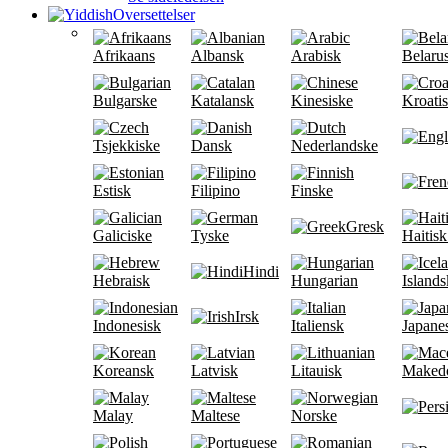
Oversettelser
Afrikaans
Albansk
Arabisk
Belaru
Bulgarske
Katalansk
Kinesiske
Kroati
Tsjekkiske
Dansk
Nederlandske
Estisk
Filipino
Finske
Gresk
Galiciske
Tyske
Haitisk
Hindi
Hebraisk
Hungarian
Islands
Irsk
Indonesisk
Italiensk
Japane
Koreansk
Latvisk
Litauisk
Maked
Malay
Maltese
Norske