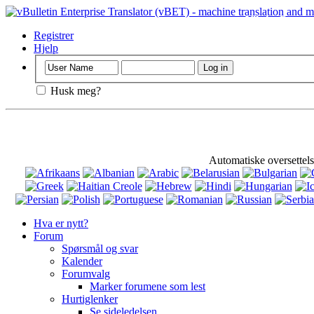
Viktig
: Denne s
Registrer
Hjelp
Husk meg?
Automatiske oversettels
Hva er nytt?
Forum
Spørsmål og svar
Kalender
Forumvalg
Marker forumene som lest
Hurtiglenker
Se sideledelsen