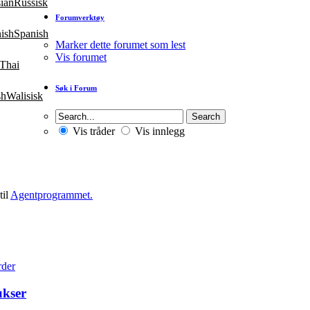
Russisk
Forumverktøy
Spanish
Marker dette forumet som lest
Vis forumet
Thai
Søk i Forum
Walisisk
Vis tråder
Vis innlegg
til
Agentprogrammet.
ukser