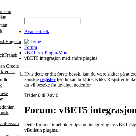
sian
sk
Avansert søk
Engelsk
Forum
vBET 5.x Plugin/Mod
Fransk
vBET5 integrasjon med andre plugins
 kreolsk
Hvis dette er ditt første besøk, kan du være sikker på at t
kanskje
register
før du kan bokføre: Klikk Registrer-lenke
du vil besøke fra utvalget nedenfor.
k
Tråder
0
til
0
av
0
se
Forum:
vBET5 integrasjon
onsk
Persian
Dette forumet inneholder tips om integrering av vBET (stø
vBulletin plugins.