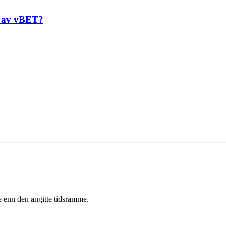
s av vBET?
e enn den angitte tidsramme.