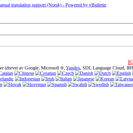
iden bruker cookies (cookies). Ved hjelp av dette nettstedet uten å slå av
K
er (drevet av Google, Microsoft ®,
Yandex
, SDL Language Cloud, IB