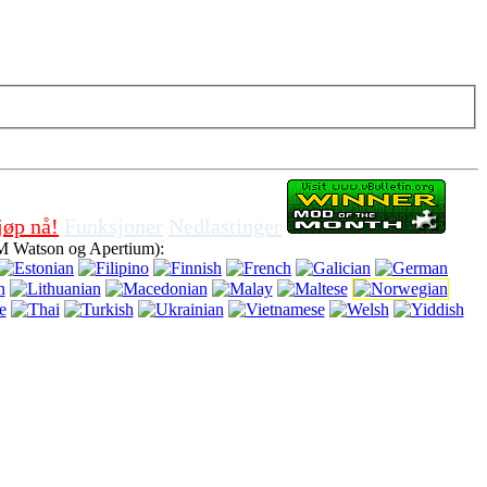
 cookies i nettleseren, betyr at du er enig for å bruke det.
jøp nå!
Funksjoner
Nedlastinger
M Watson og Apertium):