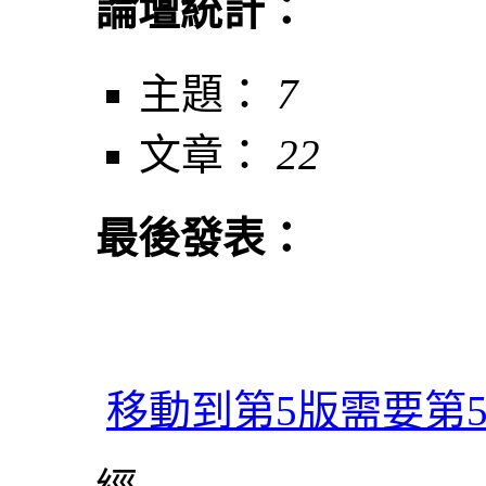
論壇統計：
主題：
7
文章：
22
最後發表：
移動到第5版需要第