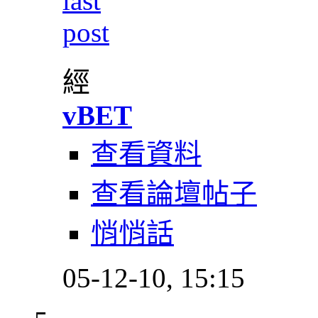
經
vBET
查看資料
查看論壇帖子
悄悄話
05-12-10,
15:15