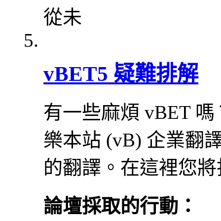
從未
vBET5 疑難排解
有一些麻煩 vBET
樂本站 (vB) 企業
的翻譯。在這裡您將
論壇採取的行動：