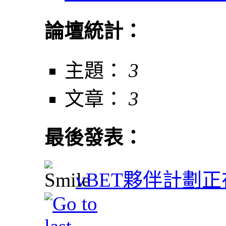
論壇統計：
主題：
3
文章：
3
最後發表：
vBET夥伴計劃