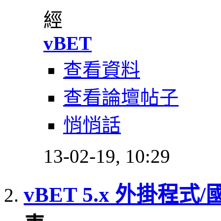
經
vBET
查看資料
查看論壇帖子
悄悄話
13-02-19,
10:29
vBET 5.x 外掛程式