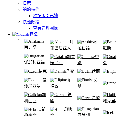
日曆
論壇操作
標記版面已讀
快速鏈接
查看管理團隊
翻譯
阿
阿
南非語
爾巴尼亞人
拉伯語
羅斯
加泰
中
保加利亞語
羅尼亞
國
亞
捷克
丹麥
荷蘭
愛
菲
芬
沙尼亞語
律賓
蘭
加
德
希臘
利西亞
國
地克里
希
印地
匈牙利
伯來文
文