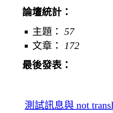
論壇統計：
主題：
57
文章：
172
最後發表：
測試訊息與 not trans