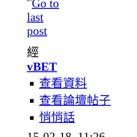
經
vBET
查看資料
查看論壇帖子
悄悄話
15-02-18,
11:26