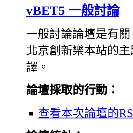
vBET5 一般討論
一般討論論壇是有關 (
北京創新樂本站的主
譯。
論壇採取的行動：
查看本次論壇的RSS 