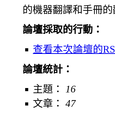
的機器翻譯和手冊的
論壇採取的行動：
查看本次論壇的RSS 
論壇統計：
主題：
16
文章：
47