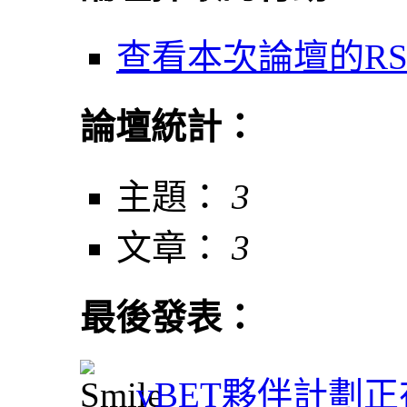
查看本次論壇的RSS 
論壇統計：
主題：
3
文章：
3
最後發表：
vBET夥伴計劃