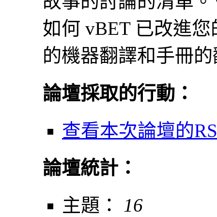
故事的討論的清單。V
如何 vBET 已改進
的機器翻譯和手冊的
論壇採取的行動：
查看本次論壇的RSS 
論壇統計：
主題：
16