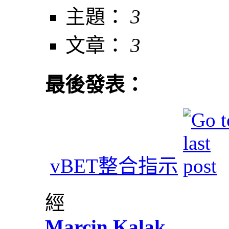
主題：
3
文章：
3
最後發表：
vBET整合指示
經
Marcin Kalak