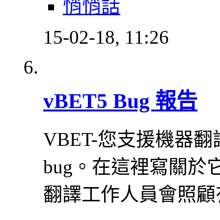
悄悄話
15-02-18,
11:26
vBET5 Bug 報告
VBET-您支援機器
bug。在這裡寫關於它
翻譯工作人員會照顧