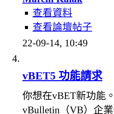
查看資料
查看論壇帖子
22-09-14,
10:49
vBET5 功能請求
你想在vBET新功
vBulletin（V