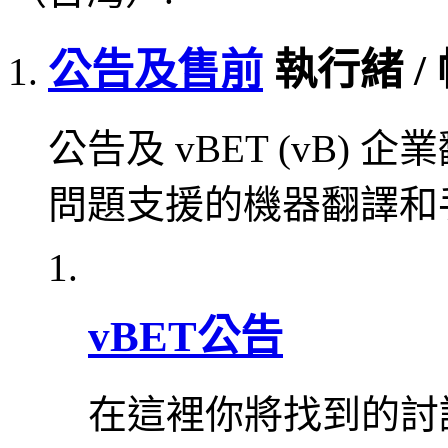
公告及售前
執行緒 /
公告及 vBET (vB)
問題支援的機器翻譯和
vBET公告
在這裡你將找到的討論