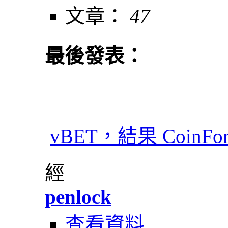
文章：
47
最後發表：
vBET，結果 CoinFo
經
penlock
查看資料