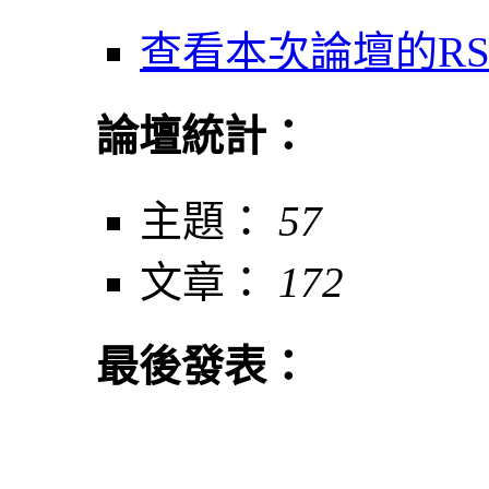
查看本次論壇的RSS 
論壇統計：
主題：
57
文章：
172
最後發表：