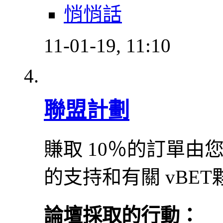
悄悄話
11-01-19,
11:10
聯盟計劃
賺取 10％的訂單
的支持和有關 vBE
論壇採取的行動：