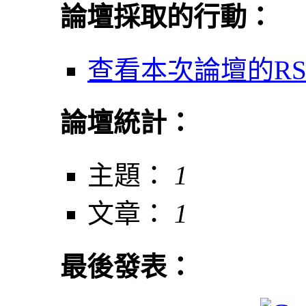
論壇採取的行動：
查看本次論壇的RSS 
論壇統計：
主題：
1
文章：
1
最後發表：