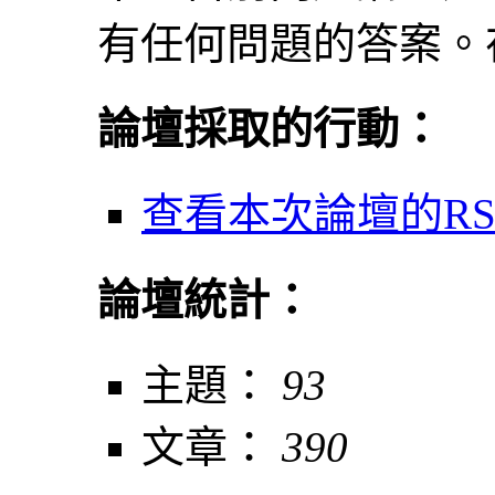
有任何問題的答案。
論壇採取的行動：
查看本次論壇的RSS 
論壇統計：
主題：
93
文章：
390