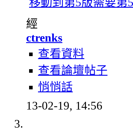
移動到第5版需要第
經
ctrenks
查看資料
查看論壇帖子
悄悄話
13-02-19,
14:56