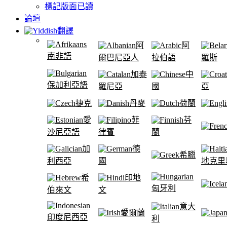
標記版面已讀
論壇
翻譯
阿
阿
南非語
爾巴尼亞人
拉伯語
羅斯
加泰
中
保加利亞語
羅尼亞
國
亞
捷克
丹麥
荷蘭
愛
菲
芬
沙尼亞語
律賓
蘭
加
德
希臘
利西亞
國
地克里
希
印地
匈牙利
伯來文
文
意大
愛爾蘭
印度尼西亞
利