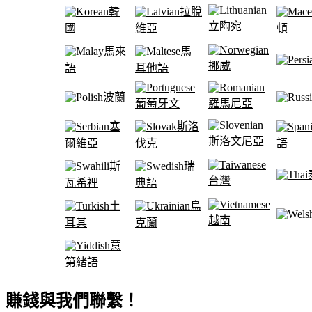
韓
拉脫
立陶宛
國
維亞
頓
馬來
馬
挪威
語
耳他語
波蘭
葡萄牙文
羅馬尼亞
塞
斯洛
斯洛文尼亞
爾維亞
伐克
語
斯
瑞
台灣
瓦希裡
典語
土
烏
越南
耳其
克蘭
意
第緒語
賺錢與我們聯繫！