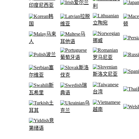
爱尔兰
印度尼西亚
利
韩
拉脱
立陶宛
国
维亚
顿
马来
马
挪威
人
耳他语
波兰
葡萄牙语
罗马尼亚
塞
斯洛
斯洛文尼亚
尔维亚
伐克
斯
瑞
台湾
瓦希里
典语
土
乌
越南
耳其
克兰
意
第绪语