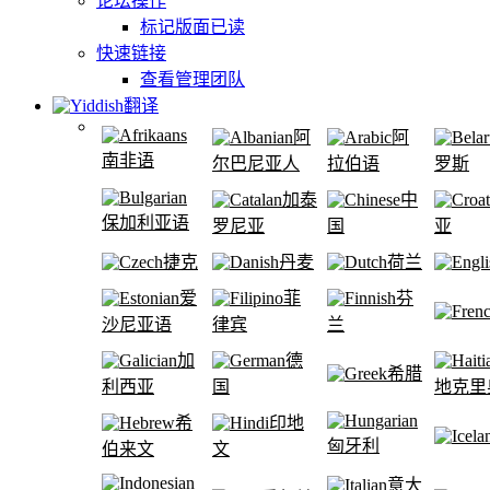
论坛操作
标记版面已读
快速链接
查看管理团队
翻译
阿
阿
南非语
尔巴尼亚人
拉伯语
罗斯
加泰
中
保加利亚语
罗尼亚
国
亚
捷克
丹麦
荷兰
爱
菲
芬
沙尼亚语
律宾
兰
加
德
希腊
利西亚
国
地克里
希
印地
匈牙利
伯来文
文
意大