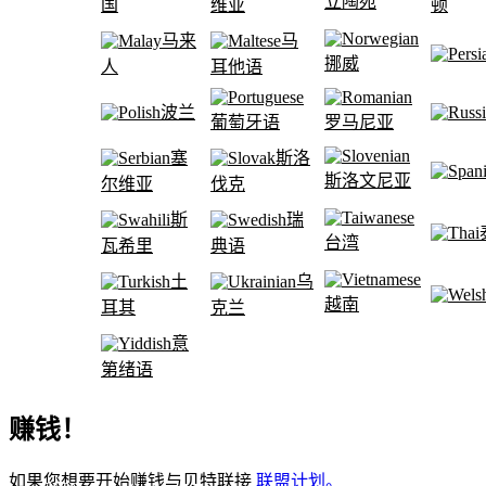
立陶宛
国
维亚
顿
马来
马
挪威
人
耳他语
波兰
葡萄牙语
罗马尼亚
塞
斯洛
斯洛文尼亚
尔维亚
伐克
斯
瑞
台湾
瓦希里
典语
土
乌
越南
耳其
克兰
意
第绪语
赚钱！
如果您想要开始赚钱与贝特联接
联盟计划。