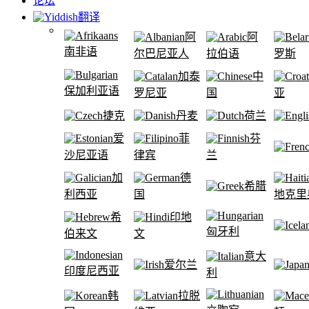
论坛
翻译
阿
阿
南非语
尔巴尼亚人
拉伯语
罗斯
加泰
中
保加利亚语
罗尼亚
国
亚
捷克
丹麦
荷兰
爱
菲
芬
沙尼亚语
律宾
兰
加
德
希腊
利西亚
国
地克里
希
印地
匈牙利
伯来文
文
意大
爱尔兰
印度尼西亚
利
韩
拉脱