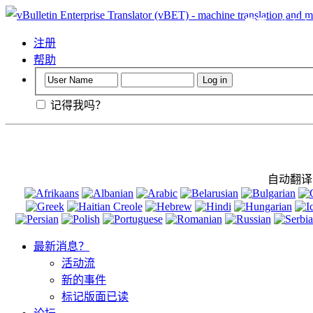
重要
：此页面会
注册
帮助
记得我吗？
自动翻译
最新消息？
活动流
新的事件
标记版面已读