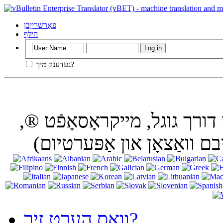
ניצן דעם וועבזייַטל אָן אויסגעדרייט אַוועק קיכלעך אין
פאַרשרייַבן
הילף
געדענק מיך?
דורך גוגל, מייקראָסאָפֿט ®,
וואָס הערט זיך?