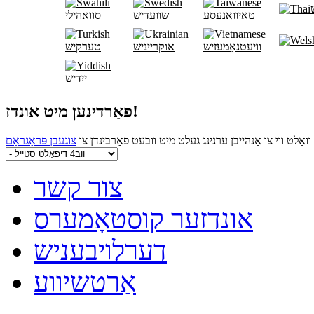
טאַיוואַנעסע
שוועדיש
סוואַהילי
וויעטנאַמעזיש
אוקרייניש
טערקיש
ייִדיש
פאַרדינען מיט אונדז!
וואָלט ווי צו אָנהייבן ערנינג געלט מיט וובעט פאַרבינדן צו
צור קשר
אונדזער קוסטאָמערס
דערלויבעניש
אַרטשיווע