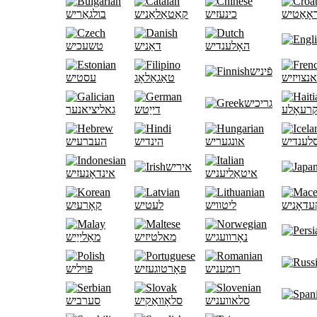
אָאַטיש
כינעזיש
קאַטאַלאַניש
בולגאַריש
האָלענדיש
דאַניש
טשעכיש
פֿיניש
נצויזיש
טאַגאַלאָג
עסטיש
גריכיש
קרעאָלע
דייַטש
גאליציאנער
לענדיש
אונגעריש
הינדיש
העברעיש
איריש
איטאַליעניש
אינדאָנעזיש
עדאָניש
ליטוויש
לעטיש
קאָרעיִש
נאָרוועגיש
מאלטיזיש
מאַלייַיש
רומעניש
פּאָרטוגעזיש
פּויליש
סלאוועניש
סלאָוואַקיש
סערביש