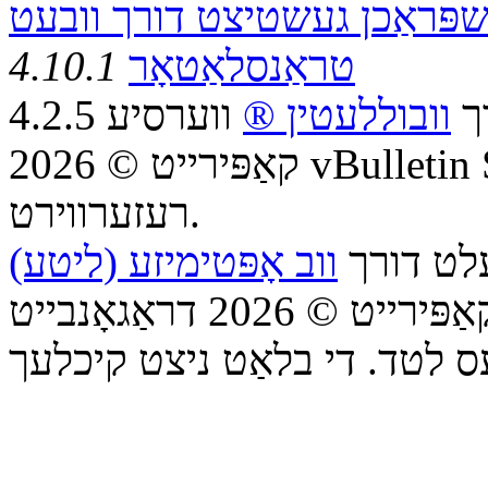
פּראַכן געשטיצט דורך וובעט
טראַנסלאַטאָר
4.10.1
רך
וובוללעטין ®
ווערסיע 4.2.5
קאַפּירייט © 2026 vBulletin Solutions Inc. אַלע רעכטן
רעזערווירט.
עלט דורך
ווב אָפּטימיזע (ליטע)
קאַפּירייט © 2026 דראַגאָנבייט