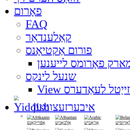
פאָרום
FAQ
קאַלענדאַר
פורום אַקטיאָנס
ארק פאָרומס לייענען
שנעל לינקס
ועבזייַטל לעאַדערס
איבערזעצונגען
אָרוסיש
אַראַביש
אַלבאַניש
אַפֿריקאַנס