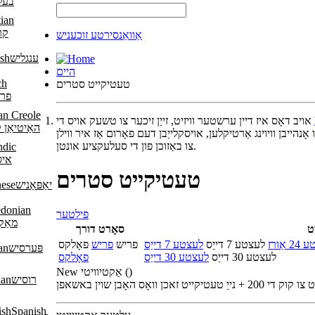
בעל
קר
אַוואַנסירטע זוכעניש
ענגליש
היים
טעטיקייט סטרים
פרא
אויב דאָס איז דיין ערשטער וויזיט, זייַן זיכער צו טשעק אויס די
האַיטיאַן 
אָנהייבן וויוינג אַרטיקלען, אויסקלייַבן דעם פאָרום אַז איר ווילן
צו באַזוכן פון די סעלעקציע אונטן.
איס
טעטיקייט סטרים
יאַפּאַניש
פילטער
מאַק
ַט
סאָרט דורך
 אַורז
לעצטע 7 דייַס
לעצטע 7 דייַס
פריש
פריש
פאָלקס
פּערסיש
לעצטע 30 דייַס
לעצטע 30 דייַס
פאָלקס
)
New אַקטיוויטי (
רוסיש
Spanish