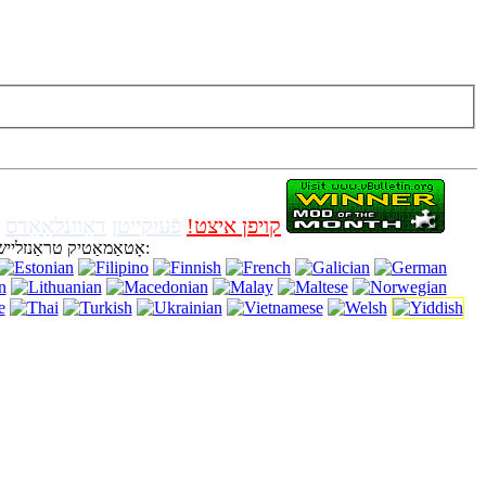
: דעם בלאַט איז ניצן קיכלעך (cookies). ניצן דעם וועבזייַטל אָן אויסגעדרייט אַוועק קיכלעך אין בלעטערער, מיטל אַז איר שטימען פֿאַר ניצן עס.
קויפן איצט!
פֿעיִקייטן
דאָוונלאָאַדס
, סדל שפּראַך קלאָוד, יבם וואַצאָן און אַפּערטיום):
אָטאַמאַטיק טראַנזלייש