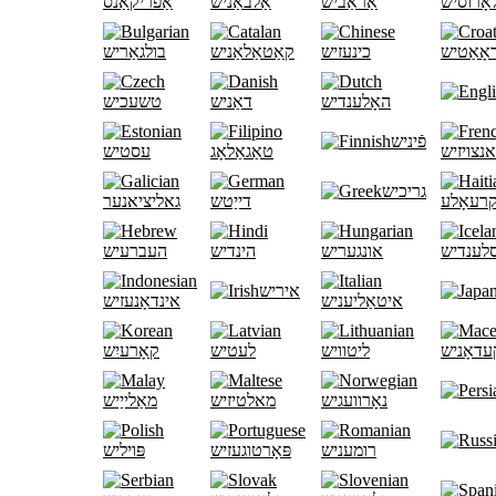
אָרוסיש
אַראַביש
אַלבאַניש
אַפֿריקאַנס
אָאַטיש
כינעזיש
קאַטאַלאַניש
בולגאַריש
האָלענדיש
דאַניש
טשעכיש
פֿיניש
נצויזיש
טאַגאַלאָג
עסטיש
גריכיש
קרעאָלע
דייַטש
גאליציאנער
לענדיש
אונגעריש
הינדיש
העברעיש
איריש
איטאַליעניש
אינדאָנעזיש
עדאָניש
ליטוויש
לעטיש
קאָרעיִש
נאָרוועגיש
מאלטיזיש
מאַלייַיש
רומעניש
פּאָרטוגעזיש
פּויליש