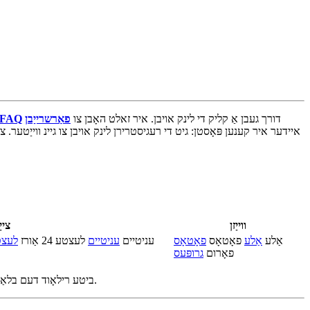
דורך געבן אַ קליק די לינק אויבן. איר זאלט האָבן צו
פאַרשרייַבן
FAQ
איידער איר קענען פּאָסטן: גיט די רעגיסטרירן לינק אויבן צו גיינ ווייַטער. צו 
ווייַזן
ציי
אַלע
אַלע
פאָטאָס
פאָטאָס
עניטיים
עניטיים
לעצטע 24 אַורז
לעצטע 24
פאָרום
גרופּעס
ביטע רילאָוד דעם בלאַט צו קוק די 200 + נייַ טעטיקייט זאכן וואָס האָבן שוין באשאפן.