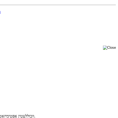
מ
קאַפּירייט © 2026 דראַגאָנבייט טעכנאָלאָגיעס לטד. די בלאַט ניצט קיכלעך.
וובוללעטין אָפּטימיזא