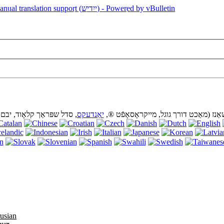
וויכטיק
אַנז (מאַכט דורך גוגל, מייקראָסאָפֿט ®,
יאַנדעקס