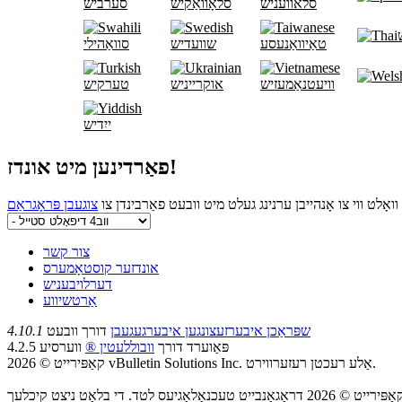
סלאוועניש
סלאָוואַקיש
סערביש
טאַיוואַנעסע
שוועדיש
סוואַהילי
וויעטנאַמעזיש
אוקרייניש
טערקיש
ייִדיש
פאַרדינען מיט אונדז!
וואָלט ווי צו אָנהייבן ערנינג געלט מיט וובעט פאַרבינדן צו
צור קשר
אונדזער קוסטאָמערס
דערלויבעניש
אַרטשיווע
שפּראַכן איבערזעצונגען איבערגעגעבן
דורך וובעט
4.10.1
פּאַוערד דורך
וובוללעטין ®
ווערסיע 4.2.5
קאַפּירייט © 2026 vBulletin Solutions Inc. אַלע רעכטן רעזערווירט.