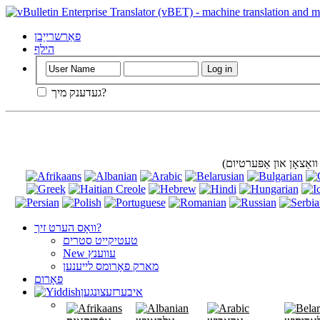
פאַרשרייַבן
הילף
געדענק מיך?
וואָס הערט זיך?
טעטיקייט סטרים
New עווענץ
מארק פאָרומס לייענען
פאָרום
איבערזעצונגען