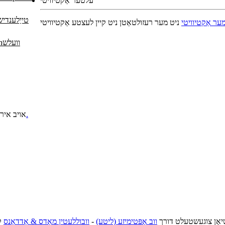
עלטער אַקטיוויטי
טייַלענדיש
ער אַקטיוויטי
ניט מער רעזולטאַטן
ניט קיין לעצטע אַקטיוויטי
וועלש
צוגעבן פּראָגראַם.
אויב איר 
ַטיאָן צוגעשטעלט דורך
ווב אָפּטימיזע (ליטע)
-
וובוללעטין מאָדס & אַדדאָנס