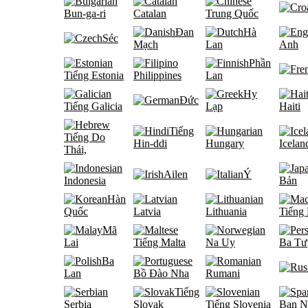
Bun-ga-ri
Catalan
Trung Quốc
Đan
Hà
Séc
Mạch
Lan
Anh
Phần
Tiếng Estonia
Philippines
Lan
Hy
Đức
Tiếng Galicia
Lạp
Haiti
Tiếng
Tiếng Do
Hin-ddi
Hungary
Icelan
Thái,
Ailen
Ý
Indonesia
Bản
Hàn
Quốc
Latvia
Lithuania
Tiếng
Mã
Lai
Tiếng Malta
Na Uy
Ba Tư
Ba
Lan
Bồ Đào Nha
Rumani
Tiếng
Serbia
Slovak
Tiếng Slovenia
Ban N