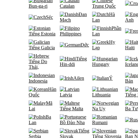
Bun-ga-ri
Catalan
Trung Quốc
Đan
Hà
Séc
Mạch
Lan
Anh
Phần
Tiếng Estonia
Philippines
Lan
Hy
Đức
Tiếng Galicia
Lạp
Haiti
Tiếng
Tiếng Do
Hin-ddi
Hungary
Icelan
Thái,
Ailen
Ý
Indonesia
Bản
Hàn
Quốc
Latvia
Lithuania
Tiếng
Mã
Lai
Tiếng Malta
Na Uy
Ba Tư
Ba
Lan
Bồ Đào Nha
Rumani
Tiếng
Serbia
Slovak
Tiếng Slovenia
Ban N