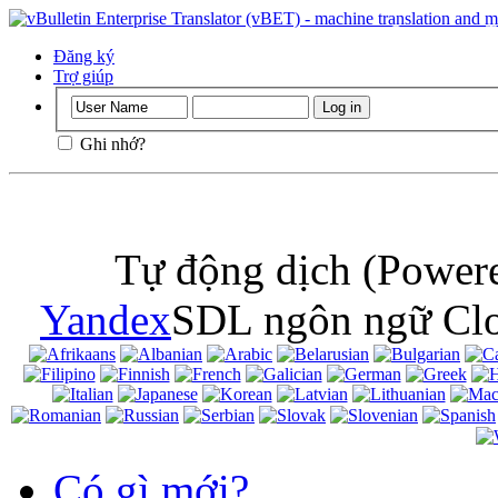
Quan trọng
: 
cookie trong tr
Đăng ký
Trợ giúp
Ghi nhớ?
Tự động dịch (Powere
Yandex
SDL ngôn ngữ Clo
Có gì mới?