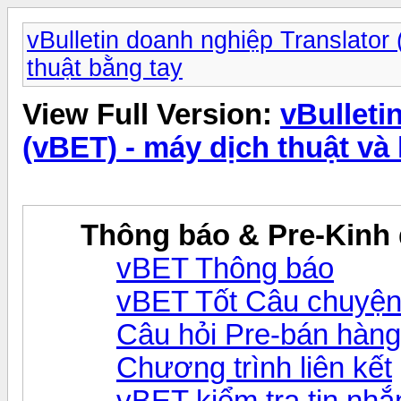
vBulletin doanh nghiệp Translator 
thuật bằng tay
View Full Version:
vBulleti
(vBET) - máy dịch thuật và 
Thông báo & Pre-Kinh
vBET Thông báo
vBET Tốt Câu chuyệ
Câu hỏi Pre-bán hàng
Chương trình liên kết
vBET kiểm tra tin nhắ