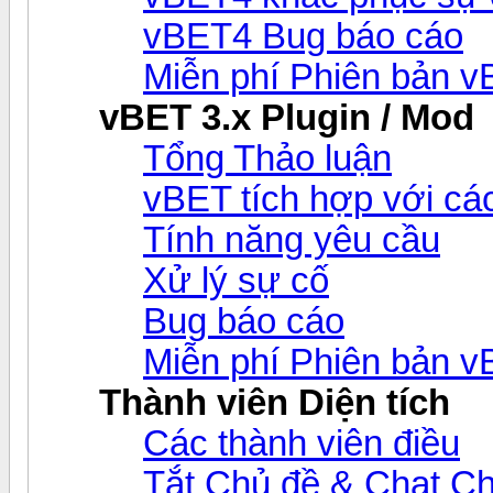
vBET4 Bug báo cáo
Miễn phí Phiên bản v
vBET 3.x Plugin / Mod
Tổng Thảo luận
vBET tích hợp với các
Tính năng yêu cầu
Xử lý sự cố
Bug báo cáo
Miễn phí Phiên bản v
Thành viên Diện tích
Các thành viên điều
Tắt Chủ đề & Chat Ch