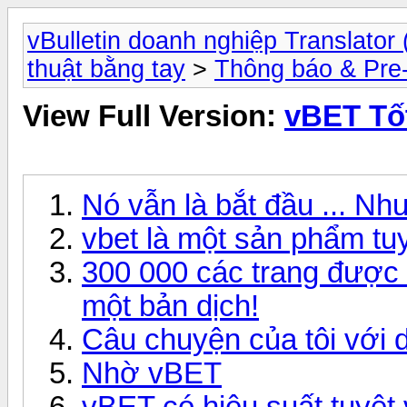
vBulletin doanh nghiệp Translator 
thuật bằng tay
>
Thông báo & Pre
View Full Version:
vBET Tố
Nó vẫn là bắt đầu ... Như
vbet là một sản phẩm tuy
300 000 các trang được 
một bản dịch!
Câu chuyện của tôi với d
Nhờ vBET
vBET có hiệu suất tuyệt 