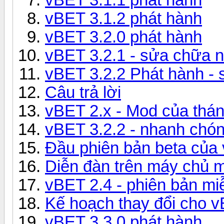
vBET 3.1.2 phát hành
vBET 3.2.0 phát hành
vBET 3.2.1 - sửa chữa 
vBET 3.2.2 Phát hành -
Câu trả lời
vBET 2.x - Mod của thán
vBET 3.2.2 - nhanh chón
Đầu phiên bản beta của 
Diễn đàn trên máy chủ 
vBET 2.4 - phiên bản miễ
Kế hoạch thay đổi cho v
vBET 3.3.0 phát hành