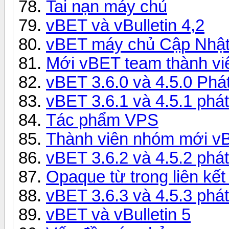
Tai nạn máy chủ
vBET và vBulletin 4,2
vBET máy chủ Cập Nhậ
Mới vBET team thành vi
vBET 3.6.0 và 4.5.0 Phá
vBET 3.6.1 và 4.5.1 phá
Tác phẩm VPS
Thành viên nhóm mới v
vBET 3.6.2 và 4.5.2 phá
Opaque từ trong liên kế
vBET 3.6.3 và 4.5.3 phá
vBET và vBulletin 5