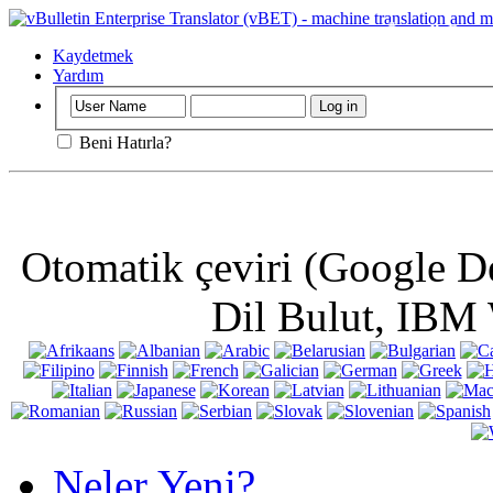
Önemli
: Bu sa
kullanarak, bun
Kaydetmek
Yardım
Beni Hatırla?
Otomatik çeviri (Google D
Dil Bulut, IBM 
Neler Yeni?