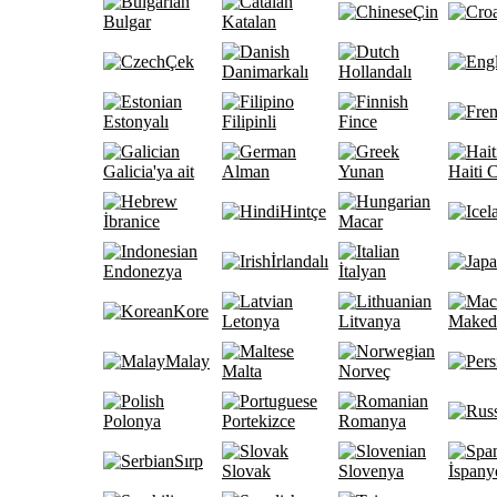
Çin
Bulgar
Katalan
Çek
Danimarkalı
Hollandalı
Estonyalı
Filipinli
Fince
Galicia'ya ait
Alman
Yunan
Haiti 
Hintçe
İbranice
Macar
İrlandalı
Endonezya
İtalyan
Kore
Letonya
Litvanya
Maked
Malay
Malta
Norveç
Polonya
Portekizce
Romanya
Sırp
Slovak
Slovenya
İspany