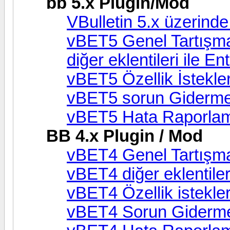
bb 5.x Plugin/Mod
VBulletin 5.x üzeri
vBET5 Genel Tartışma
diğer eklentileri ile 
vBET5 Özellik İstekler
vBET5 sorun Giderm
vBET5 Hata Raporla
BB 4.x Plugin / Mod
vBET4 Genel Tartışma
vBET4 diğer eklentiler
vBET4 Özellik istekler
vBET4 Sorun Giderm