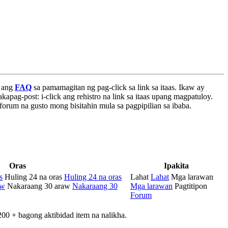
n ang
FAQ
sa pamamagitan ng pag-click sa link sa itaas. Ikaw ay
apag-post: i-click ang rehistro na link sa itaas upang magpatuloy.
orum na gusto mong bisitahin mula sa pagpipilian sa ibaba.
Oras
Ipakita
s
Huling 24 na oras
Huling 24 na oras
Lahat
Lahat
Mga larawan
aw
Nakaraang 30 araw
Nakaraang 30
Mga larawan
Pagtitipon
Forum
00 + bagong aktibidad item na nalikha.