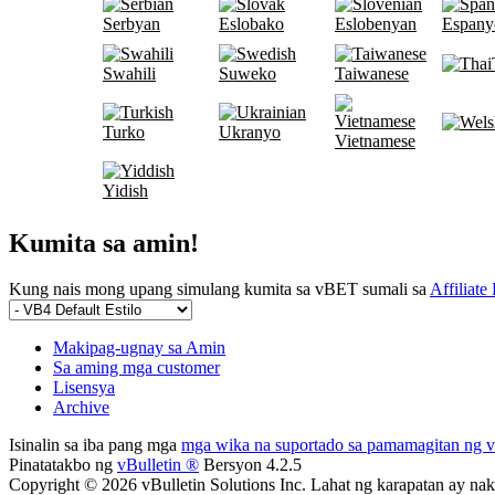
Serbyan
Eslobako
Eslobenyan
Espany
Swahili
Suweko
Taiwanese
Turko
Ukranyo
Vietnamese
Yidish
Kumita sa amin!
Kung nais mong upang simulang kumita sa vBET sumali sa
Affiliate
Makipag-ugnay sa Amin
Sa aming mga customer
Lisensya
Archive
Isinalin sa iba pang mga
mga wika na suportado sa pamamagitan ng vB
Pinatatakbo ng
vBulletin ®
Bersyon 4.2.5
Copyright © 2026 vBulletin Solutions Inc. Lahat ng karapatan ay nak