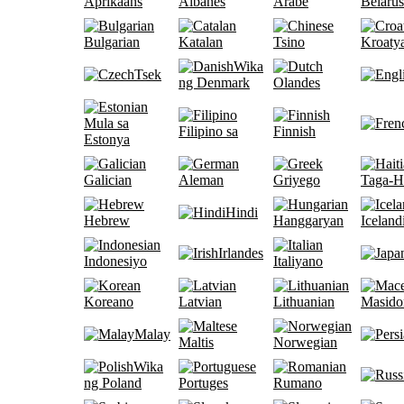
Aprikaans
Albanes
Arabe
Belarus
Bulgarian
Katalan
Tsino
Kroaty
Wika
Tsek
ng Denmark
Olandes
Mula sa
Filipino sa
Finnish
Estonya
Galician
Aleman
Griyego
Taga-Ha
Hindi
Hebrew
Hanggaryan
Iceland
Irlandes
Indonesiyo
Italiyano
Koreano
Latvian
Lithuanian
Masido
Malay
Maltis
Norwegian
Wika
ng Poland
Portuges
Rumano