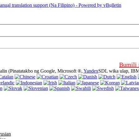
g pahinang ito ay gumagamit ng mga cookies (cookies). Paggamit ng we
n na sumasang-ayon ka sa paggamit nito.
Bumili
lin (Pinatatakbo ng Google, Microsoft ®,
Yandex
SDL wika ulap, IBM