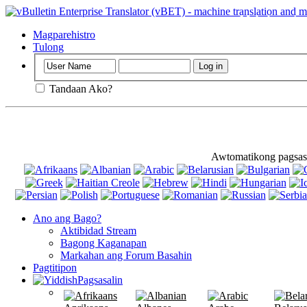
Mahalaga
: An
nangangahuluga
Magparehistro
Tulong
Tandaan Ako?
Awtomatikong pagsasa
Ano ang Bago?
Aktibidad Stream
Bagong Kaganapan
Markahan ang Forum Basahin
Pagtitipon
Pagsasalin