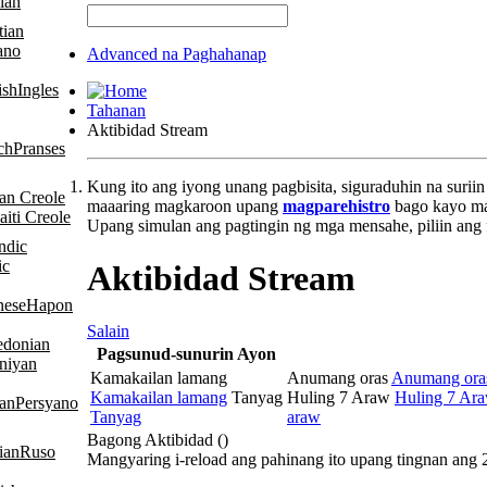
ian
ano
Advanced na Paghahanap
Ingles
Tahanan
Aktibidad Stream
Pranses
Kung ito ang iyong unang pagbisita, siguraduhin na surii
maaaring magkaroon upang
magparehistro
bago kayo mak
iti Creole
Upang simulan ang pagtingin ng mga mensahe, piliin ang f
ic
Aktibidad Stream
Hapon
Salain
Pagsunud-sunurin Ayon
niyan
Kamakailan lamang
Anumang oras
Anumang ora
Kamakailan lamang
Tanyag
Huling 7 Araw
Huling 7 Ar
Persyano
Tanyag
araw
Bagong Aktibidad (
)
Ruso
Mangyaring i-reload ang pahinang ito upang tingnan ang 2