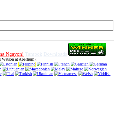
bsite na ito nang walang pag-off ng mga cookies sa browser, ay
 na Ngayon!
Tampok
Downloads
 Watson at Apertium):