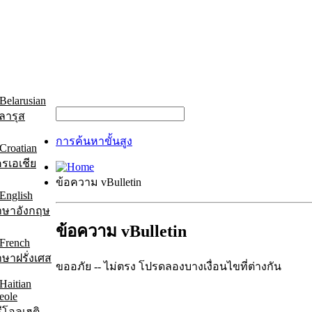
ลารุส
การค้นหาขั้นสูง
รเอเชีย
ข้อความ vBulletin
าษาอังกฤษ
ข้อความ vBulletin
ษาฝรั่งเศส
ขออภัย -- ไม่ตรง โปรดลองบางเงื่อนไขที่ต่างกัน
ีโอลเฮติ