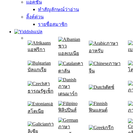
แอคชั่น
ทำสัญลักษณ์ว่าอ่าน
ลิ้งค์ด่วน
รายชื่อสมาชิก
แปล
ภาษา
ชาว
แอฟริกา
เบ
อาหรับ
แอลเบเนีย
คา
ภาษา
บัลแกเรีย
โค
ตาลัน
จีน
สา
ภาษา
ดัตช์
ภ
ธารณรัฐเช็ก
เดนมาร์ก
เอ
ฟิลิปปินส์
ฟินแลนด์
ภา
สโตเนีย
กา
ภาษา
กรีก
ลิเซีย
คร