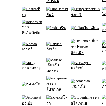
เยอรมัน
ฮิ
ภาษา
ภาษา
ไอ
บรู
ฮินดี
ฮังการี
ชาว
ไอริช
อิตาเลียน
ภา
อินโดนีเซีย
เกี่ยว
กับประเทศ
เกาหลี
ลัตเวีย
มา
ลิธัวเนีย
เกี่ยวกับ
ภาษามลายู
นอร์เวย์
เป
มอลตา
ภาษา
ขัด
โรมาเนีย
ภา
โปรตุเกส
เซ
สโล
ภาษา
ภ
อร์เบีย
วัก
สโลเวเนีย