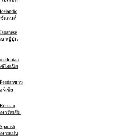
ซ์แลนด์
ษาญี่ปุ่น
ซิโดเนีย
ชาว
อร์เซีย
ษารัสเซีย
าษาสเปน