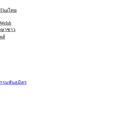
ไทย
าษาชาว
ลส์
กรมพันธมิตร