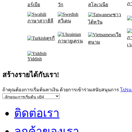
ภ
อร์เบีย
วัก
สโลเวเนีย
ชาว
ภาษาสวาฮิลี
สวีเดน
ไต้หวัน
เวีย
ภ
ตุรกี
ภาษายูเครน
ตนาม
เว
Yiddish
สร้างรายได้กับเรา!
ถ้าคุณต้องการเริ่มต้นหาเงิน ด้วยการเข้าร่วมสนับสนุนการ
โปรแ
ติดต่อเรา
ลูกค้าของเรา