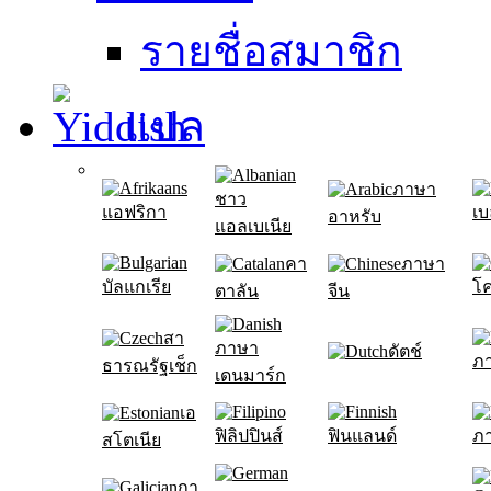
รายชื่อสมาชิก
แปล
ภาษา
ชาว
แอฟริกา
เบ
อาหรับ
แอลเบเนีย
คา
ภาษา
บัลแกเรีย
โค
ตาลัน
จีน
สา
ภาษา
ดัตช์
ภ
ธารณรัฐเช็ก
เดนมาร์ก
เอ
ฟิลิปปินส์
ฟินแลนด์
ภา
สโตเนีย
กา