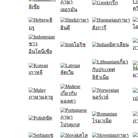
ภาษา
กรีก
ลิเซีย
คร
เยอรมัน
ฮิ
ภาษา
ภาษา
ไอ
บรู
ฮินดี
ฮังการี
ชาว
ไอริช
อิตาเลียน
ภา
อินโดนีเซีย
เกี่ยว
กับประเทศ
เกาหลี
ลัตเวีย
มา
ลิธัวเนีย
เกี่ยวกับ
ภาษามลายู
นอร์เวย์
เป
มอลตา
ภาษา
ขัด
โรมาเนีย
ภา
โปรตุเกส
เซ
สโล
ภาษา