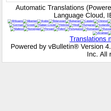
Automatic Translations (Power
Language Cloud, I
Translations
Powered by vBulletin® Version 4.
Inc. All