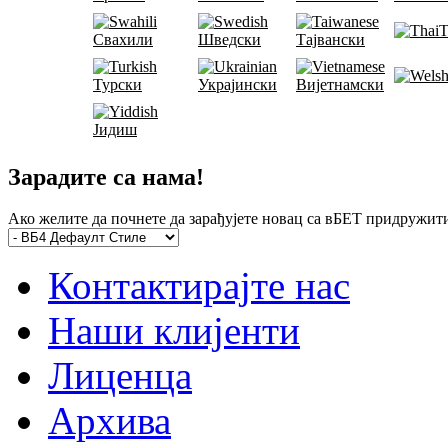
Т
Свахили
Шведски
Тајвански
Турски
Украјински
Вијетнамски
Јидиш
Зарадите са нама!
Ако желите да почнете да зарађујете новац са вБЕТ придружи
Контактирајте нас
Наши клијенти
Лиценца
Архива