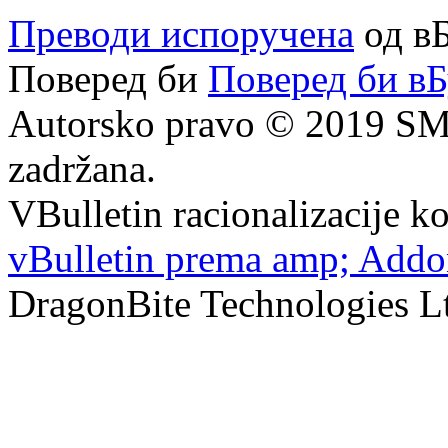
Преводи испоручена
од в
Поверед би
Поверед би в
Autorsko pravo © 2019 SMF
zadržana.
VBulletin racionalizacije k
vBulletin prema amp; Addo
DragonBite Technologies Ltd