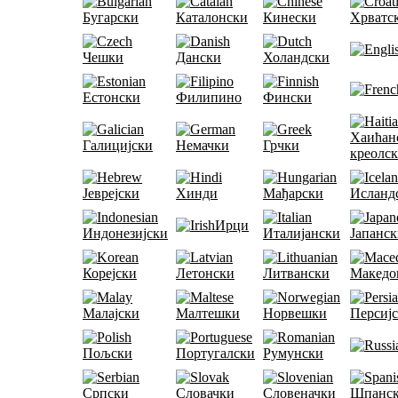
Бугарски
Каталонски
Кинески
Хрватс
Чешки
Дански
Холандски
Естонски
Филипино
Фински
Хаићан
Галицијски
Немачки
Грчки
креолс
Јеврејски
Хинди
Мађарски
Исланд
Ирци
Индонезијски
Италијански
Јапанс
Корејски
Летонски
Литвански
Македо
Малајски
Малтешки
Норвешки
Персиј
Пољски
Португалски
Румунски
Српски
Словачки
Словеначки
Шпанс