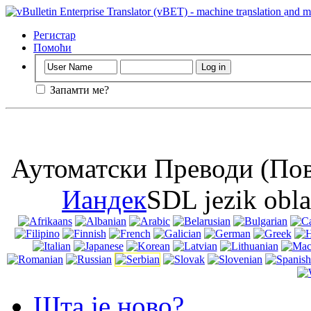
Важно
: Ова с
колачиће у пре
Регистар
Помоћи
Запамти ме?
Аутоматски Преводи (Пов
Иандек
SDL jezik obl
Шта је ново?