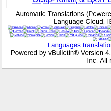
Automatic Translations (Power
Language Cloud, I
Languages translatio
Powered by vBulletin® Version 4.
Inc. All