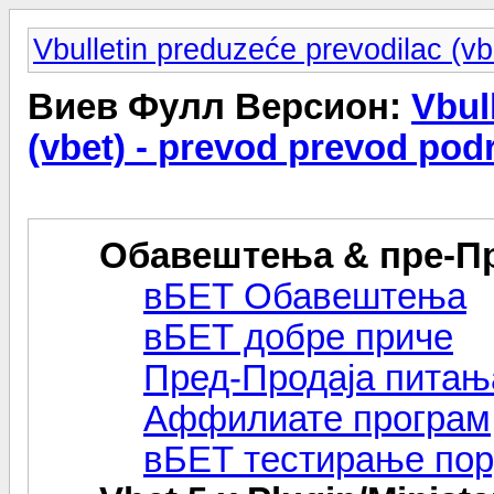
Vbulletin preduzeće prevodilac (vb
Виев Фулл Версион:
Vbul
(vbet) - prevod prevod podr
Обавештења & пре-П
вБЕТ Обавештења
вБЕТ добре приче
Пред-Продаја питањ
Аффилиате програм
вБЕТ тестирање пор