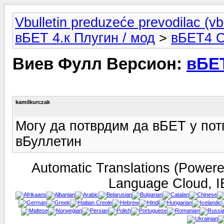
Vbulletin preduzeće prevodilac (vb
вБЕТ 4.к Плугин / мод
>
вБЕТ4 О
Виев Фулл Версион:
вБЕТ
kamilkurczak
Могу да потврдим да вБЕТ у пот
вБуллетин
Automatic Translations (Power
Language Cloud, I