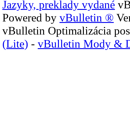
Jazyky, preklady vydané
v
Powered by
vBulletin ®
Ver
vBulletin Optimalizácia p
(Lite)
-
vBulletin Mody & 