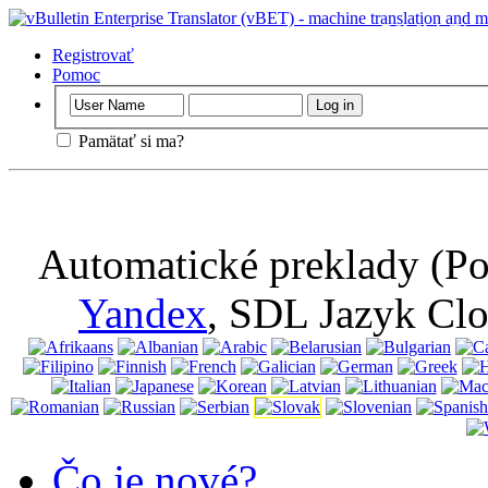
Dôležitý
: Táto
vypnúť súbory c
Registrovať
Pomoc
Pamätať si ma?
Automatické preklady (Po
Yandex
, SDL Jazyk Cl
Čo je nové?