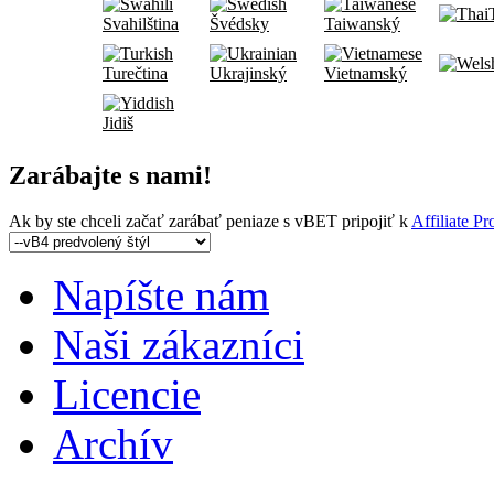
Svahilština
Švédsky
Taiwanský
Turečtina
Ukrajinský
Vietnamský
Jidiš
Zarábajte s nami!
Ak by ste chceli začať zarábať peniaze s vBET pripojiť k
Affiliate P
Napíšte nám
Naši zákazníci
Licencie
Archív