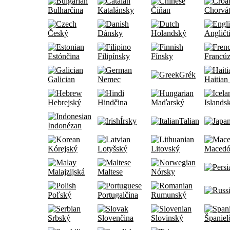
Bulharčina
Katalánsky
Číňan
Chorvá
Český
Dánsky
Holandský
Angličt
Estónčina
Filipínsky
Fínsky
Francúz
Grék
Galician
Nemec
Haitian
Hebrejský
Hindčina
Maďarský
Islands
Írsky
Talian
Indonézan
Kórejský
Lotyšský
Litovský
Macedó
Malajzijská
Maltese
Nórsky
Poľský
Portugalčina
Rumunský
Srbský
Slovenčina
Slovinský
Španiel