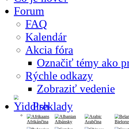
Forum
FAQ
Kalendár
Akcia fóra
Označiť témy ako pr
Rýchle odkazy
Zobraziť vedenie
Preklady
Afrikánčina
Albánsky
Arabčina
Bieloru