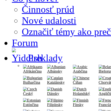
Činnosť prúd
Nové udalosti
Označiť témy ako preč
Forum
Preklady
Afrikánčina
Albánsky
Arabčina
Bieloru
Bulharčina
Katalánsky
Číňan
Chorvá
Český
Dánsky
Holandský
Angličt
Estónčina
Filipínsky
Fínsky
Francúz