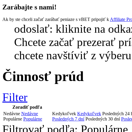
Zarábajte s nami!
Ak by ste chceli začať zarábať peniaze s vBET pripojiť k
Affiliate P
odoslať: kliknite na odka
Chcete začať prezerať pr
chcete navštíviť z výberu
Činnosť prúd
Filter
Zoradiť podľa
Nedávne
Nedávne
Kedykoľvek
Kedykoľvek
Posledných 24 
Populárne
Populárne
Posledných 7 dní
Posledných 30 dní
Posle
Filtrovať podľa:
Populárne