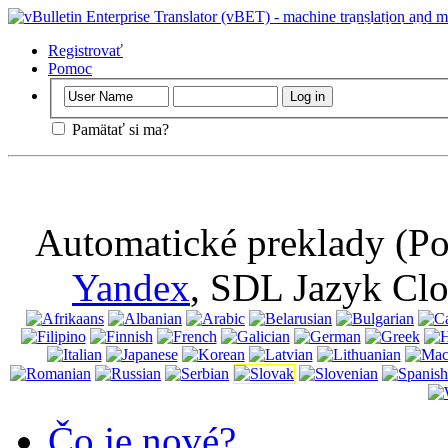
Dôležitý
: Táto
vypnúť súbory c
Registrovať
Pomoc
Pamätať si ma?
Automatické preklady (Po
Yandex
, SDL Jazyk Cl
Čo je nové?