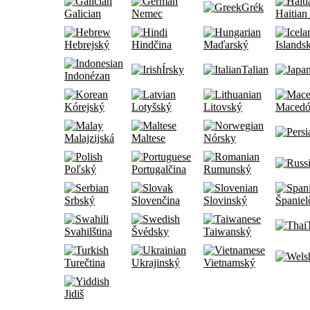
Grék
Galician
Nemec
Haitian
Hebrejský
Hindčina
Maďarský
Islands
Írsky
Talian
Indonézan
Kórejský
Lotyšský
Litovský
Macedó
Malajzijská
Maltese
Nórsky
Poľský
Portugalčina
Rumunský
Srbský
Slovenčina
Slovinský
Španiel
Svahilština
Švédsky
Taiwanský
Turečtina
Ukrajinský
Vietnamský
Jidiš