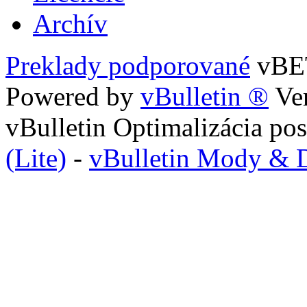
Archív
Preklady podporované
vB
Powered by
vBulletin ®
Ver
vBulletin Optimalizácia p
(Lite)
-
vBulletin Mody & 