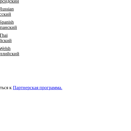
рсидский
сский
панский
йский
ллийский
ться к
Партнерская программа.