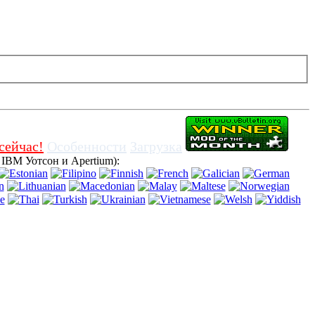
не выключая куки в браузере, означает, что вы согласны для его
сейчас!
Особенности
Загрузка
BM Уотсон и Apertium):