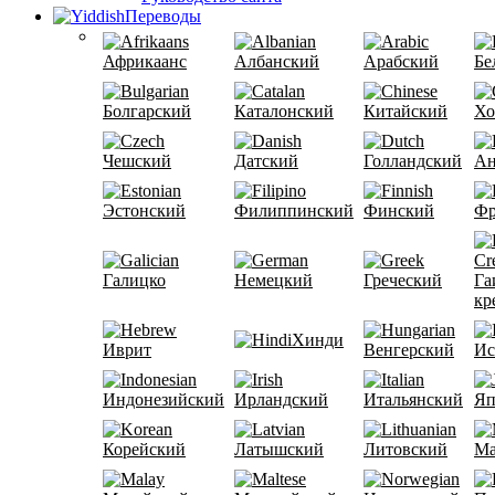
Переводы
Африкаанс
Албанский
Арабский
Бе
Болгарский
Каталонский
Китайский
Хо
Чешский
Датский
Голландский
Ан
Эстонский
Филиппинский
Финский
Фр
Галицко
Немецкий
Греческий
Га
кр
Хинди
Иврит
Венгерский
Ис
Индонезийский
Ирландский
Итальянский
Яп
Корейский
Латышский
Литовский
Ма