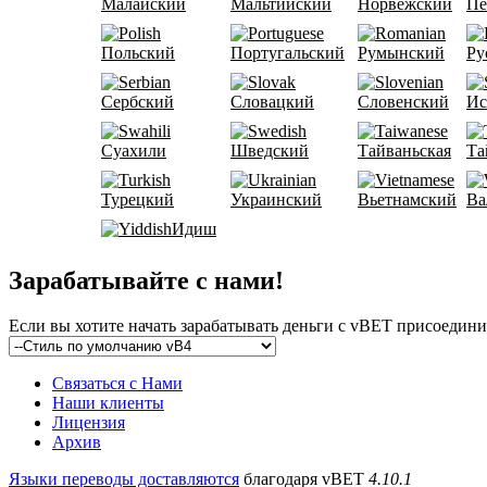
Малайский
Мальтийский
Норвежский
Пе
Польский
Португальский
Румынский
Ру
Сербский
Словацкий
Словенский
Ис
Суахили
Шведский
Тайваньская
Та
Турецкий
Украинский
Вьетнамский
Ва
Идиш
Зарабатывайте с нами!
Если вы хотите начать зарабатывать деньги с vBET присоедини
Связаться с Нами
Наши клиенты
Лицензия
Архив
Языки переводы доставляются
благодаря vBET
4.10.1