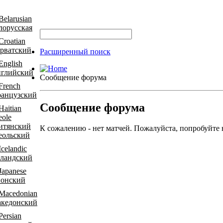
лорусская
рватский
Расширенный поиск
глийский
Сообщение форума
анцузский
Сообщение форума
итянский
К сожалению - нет матчей. Пожалуйста, попробуйте 
еольский
ландский
онский
кедонский