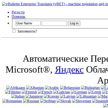
Важный
: Эта
куки в браузе
Регистр
Помощь
Запомнить?
Автоматические Пере
Microsoft®,
Яндекс
Облач
Ap