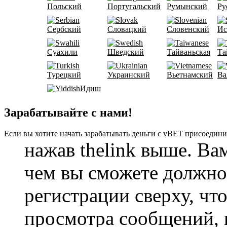
Польский
Португальский
Румынский
Ру
Сербский
Словацкий
Словенский
Ис
Суахили
Шведский
Тайваньская
Та
Турецкий
Украинский
Вьетнамский
Ва
Идиш
Зарабатывайте с нами!
Если вы хотите начать зарабатывать деньги с vBET присоедини
нажав thelink выше. Ва
чем вы сможете должно
регистрации сверху, чт
просмотра сообщений, 