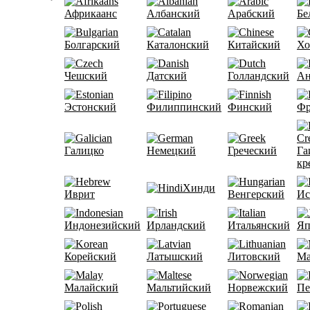
Африкаанс
Албанский
Арабский
Бе
Болгарский
Каталонский
Китайский
Хо
Чешский
Датский
Голландский
Ан
Эстонский
Филиппинский
Финский
Фр
Галицко
Немецкий
Греческий
Га
кр
Хинди
Иврит
Венгерский
Ис
Индонезийский
Ирландский
Итальянский
Яп
Корейский
Латышский
Литовский
Ма
Малайский
Мальтийский
Норвежский
Пе