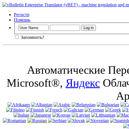
Важный
: Эта
куки в браузе
Регистр
Помощь
Запомнить?
Автоматические Пере
Microsoft®,
Яндекс
Облач
Ap