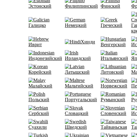
Эстонский
Филиппинский
Финский
Фр
Галицко
Немецкий
Греческий
Га
кр
Хинди
Иврит
Венгерский
Ис
Индонезийский
Ирландский
Итальянский
Яп
Корейский
Латышский
Литовский
Ма
Малайский
Мальтийский
Норвежский
Пе
Польский
Португальский
Румынский
Ру
Сербский
Словацкий
Словенский
Ис
Суахили
Шведский
Тайваньская
Та