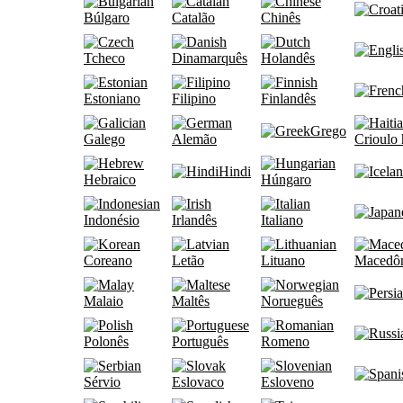
Búlgaro
Catalão
Chinês
Tcheco
Dinamarquês
Holandês
Estoniano
Filipino
Finlandês
Grego
Galego
Alemão
Crioulo 
Hindi
Hebraico
Húngaro
Indonésio
Irlandês
Italiano
Coreano
Letão
Lituano
Macedô
Malaio
Maltês
Norueguês
Polonês
Português
Romeno
Sérvio
Eslovaco
Esloveno