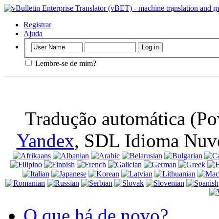
Importante
: E
navegador, sign
Registrar
Ajuda
Lembre-se de mim?
Tradução automática (Po
Yandex
, SDL Idioma Nuv
O que há de novo?