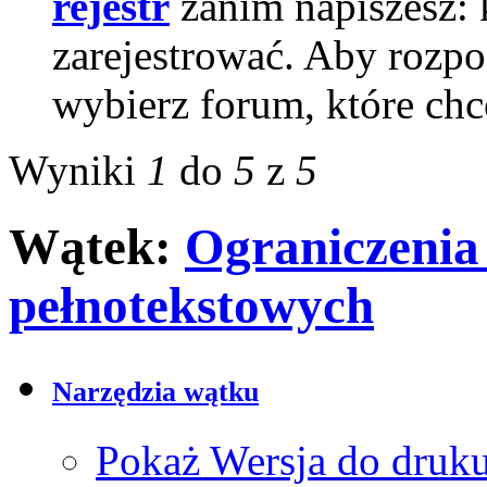
rejestr
zanim napiszesz: k
zarejestrować. Aby rozp
wybierz forum, które chc
Wyniki
1
do
5
z
5
Wątek:
Ograniczenia
pełnotekstowych
Narzędzia wątku
Pokaż Wersja do druk