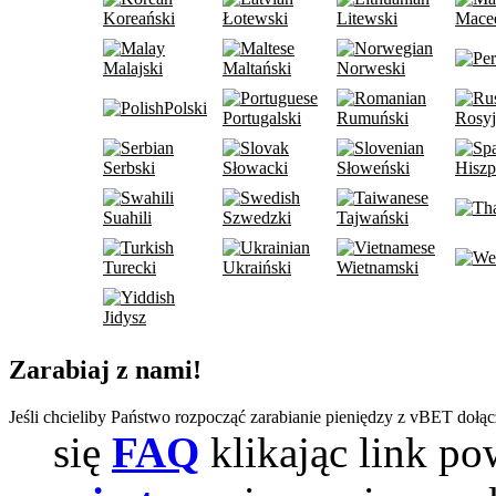
Koreański
Łotewski
Litewski
Mace
Malajski
Maltański
Norweski
Polski
Portugalski
Rumuński
Rosyj
Serbski
Słowacki
Słoweński
Hiszp
Suahili
Szwedzki
Tajwański
Turecki
Ukraiński
Wietnamski
Jidysz
Zarabiaj z nami!
Jeśli chcieliby Państwo rozpocząć zarabianie pieniędzy z vBET dołą
się
FAQ
klikając link po