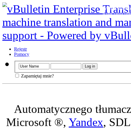
Ważne
: Ta str
wyłączania plik
Rejestr
Pomocy
Zapamiętaj mnie?
Automatycznego tłumacze
Microsoft ®,
Yandex
, SDL