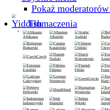
Pokaż moderatorów
Tłumaczenia
Afrikaans
Albański
Arabski
Biało
Bułgarski
Kataloński
Chiński
Chor
Czech
Duński
Holenderski
Angie
Estoński
Filipino
Fiński
Franc
Grecki
Galicyjskiej
Niemiecki
Haiti
Hindi
Hebrajski
Węgierski
Islan
Indonezyjski
Irlandzki
Włoski
Japoń