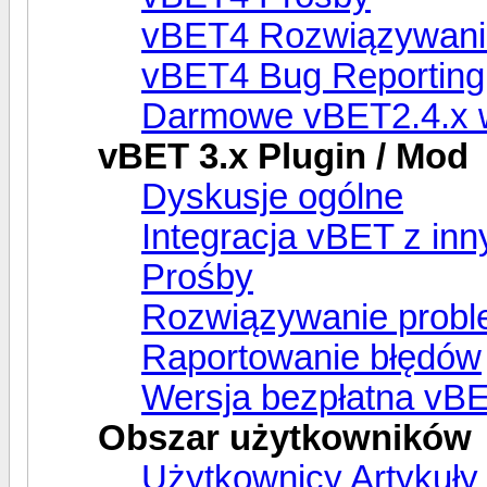
vBET4 Rozwiązywani
vBET4 Bug Reporting
Darmowe vBET2.4.x w
vBET 3.x Plugin / Mod
Dyskusje ogólne
Integracja vBET z in
Prośby
Rozwiązywanie prob
Raportowanie błędów
Wersja bezpłatna vBE
Obszar użytkowników
Użytkownicy Artykuły