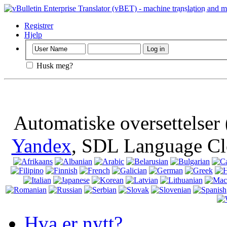
Viktig
: Denne s
nettleseren, bet
Registrer
Hjelp
Husk meg?
Automatiske oversettelser
Yandex
, SDL Language Cl
Hva er nytt?