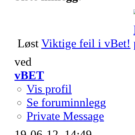
Løst
Viktige feil i vBet!
ved
vBET
Vis profil
Se foruminnlegg
Private Message
19-06-12,
14:49