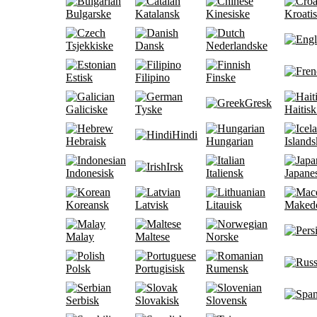
Bulgarske
Katalansk
Kinesiske
Kroati
Tsjekkiske
Dansk
Nederlandske
Estisk
Filipino
Finske
Gresk
Galiciske
Tyske
Haitisk
Hindi
Hebraisk
Hungarian
Islands
Irsk
Indonesisk
Italiensk
Japane
Koreansk
Latvisk
Litauisk
Maked
Malay
Maltese
Norske
Polsk
Portugisisk
Rumensk
Serbisk
Slovakisk
Slovensk