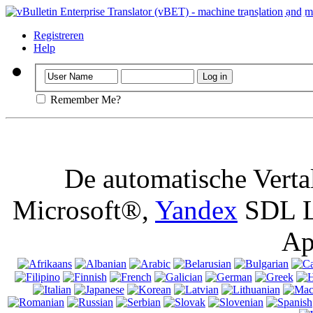
Belangrijk
: D
het uitschakele
Registreren
Help
Remember Me?
De automatische Verta
Microsoft®,
Yandex
SDL L
Ap