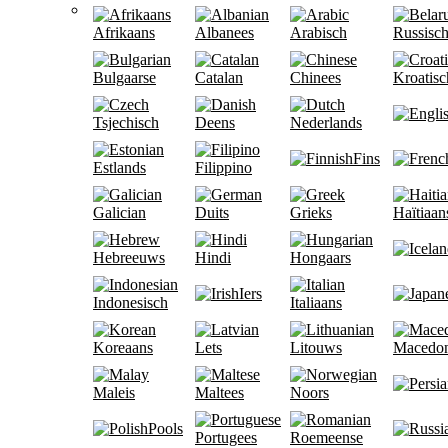
Afrikaans
Albanees
Arabisch
Russisc
Bulgaarse
Catalan
Chinees
Kroatisc
Tsjechisch
Deens
Nederlands
Fins
Estlands
Filippino
Galician
Duits
Grieks
Haïtiaan
Hebreeuws
Hindi
Hongaars
Iers
Indonesisch
Italiaans
Koreaans
Lets
Litouws
Macedon
Maleis
Maltees
Noors
Pools
Portugees
Roemeense